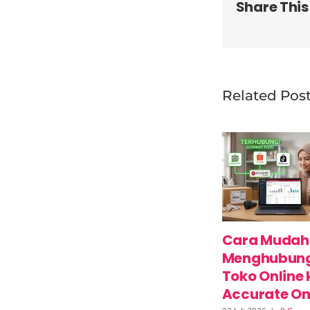
Share This
Related Pos
Cara Mudah
Menghubun
Toko Online 
Accurate On