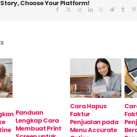
 Story, Choose Your Platform!
Facebook
X
Reddit
LinkedIn
WhatsApp
Telegram
Tumbl
ts
Cara Hapus
Car
Panduan
gkan
Faktur
Fak
Lengkap Cara
ke
Penjualan pada
Pen
Membuat Print
line
Menu Accurate
Bera
Screen untuk