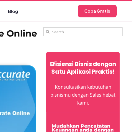
Blog
Coba Gratis
Search
e Online
for:
Efisiensi Bisnis dengan
Satu Aplikasi Praktis!
Konsultasikan kebutuhan
bisnismu dengan Sales hebat
kami.