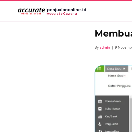
Skip
penjualanonline.id
to
Accurate Cawang
content
Membuat
By
admin
|
9 Novemb
View
Larger
Image