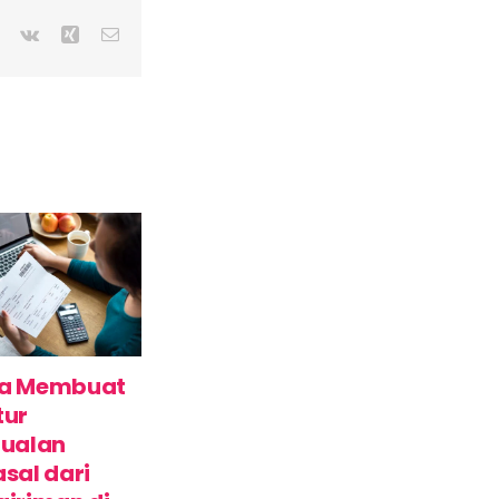
r
Pinterest
Vk
Xing
Email
a Membuat
Cara Mudah
Panduan
tur
Menghubungkan
Lengkap Car
jualan
Toko Online ke
Membuat Pri
sal dari
Accurate Online
Screen untuk