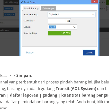
lesai klik
Simpan
.
urnal yang terbentuk dari proses pindah barang ini. Jika be
ang, barang nya ada di gudang
Transit (AOL System)
dan bis
ran | daftar laporan | gudang | kuantitas barang per g
at daftar pemindahan barang yang telah Anda buat, klik to
aran.