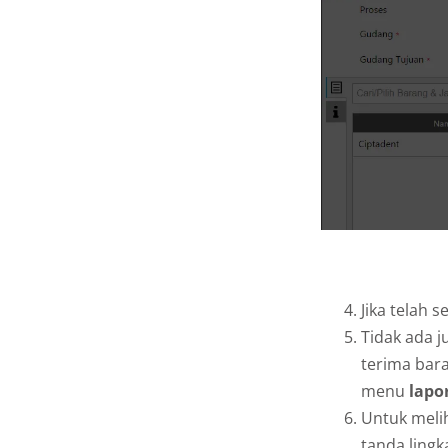
Jika telah se
Tidak ada j
terima bar
menu
lapo
Untuk melih
tanda lingk