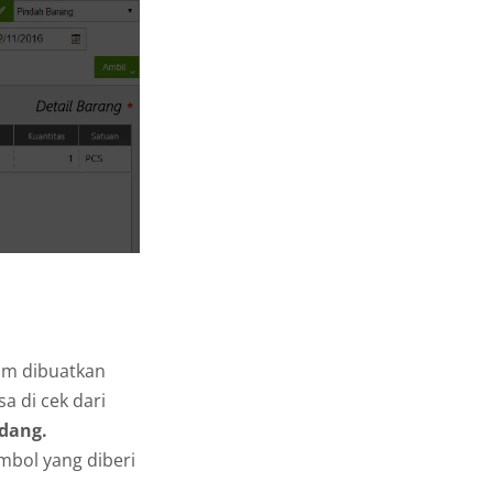
lum dibuatkan
a di cek dari
udang.
mbol yang diberi