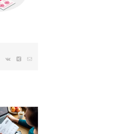
r
Pinterest
Vk
Xing
Email