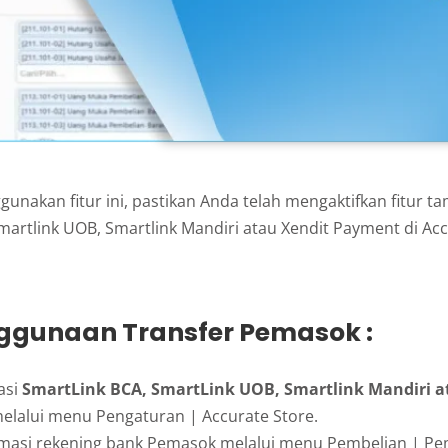
unakan fitur ini, pastikan Anda telah mengaktifkan fitur 
martlink UOB, Smartlink Mandiri atau Xendit Payment di Acc
ggunaan Transfer Pemasok :
kasi
SmartLink BCA, SmartLink UOB, Smartlink Mandiri a
elalui menu Pengaturan | Accurate Store.
ormasi rekening bank Pemasok melalui menu Pembelian | Pe