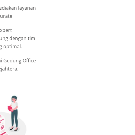
ediakan layanan
urate.
xpert
ung dengan tim
g optimal.
i Gedung Office
ejahtera.