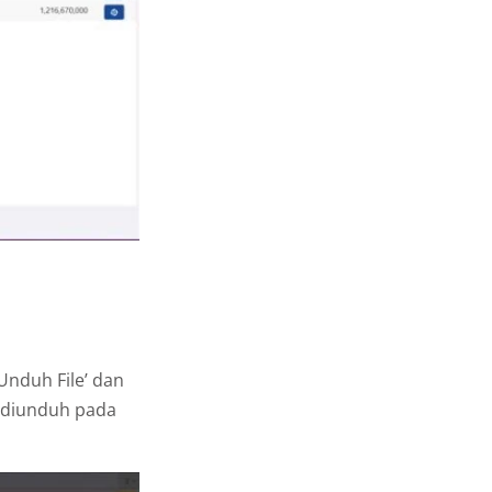
Unduh File’ dan
g diunduh pada