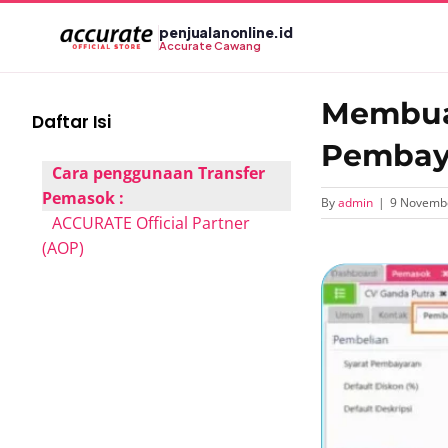
Skip
penjualanonline.id
to
Accurate Cawang
content
Membuat
Daftar Isi
Pembaya
Cara penggunaan Transfer
Pemasok :
By
admin
|
9 Novemb
ACCURATE Official Partner
(AOP)
View
Larger
Image