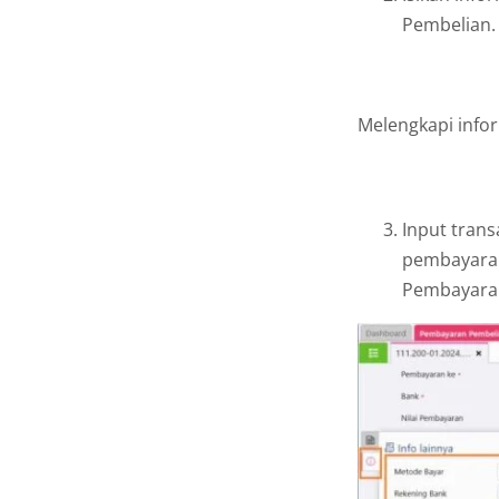
Pembelian.
Melengkapi info
Input tran
pembayaran
Pembayaran