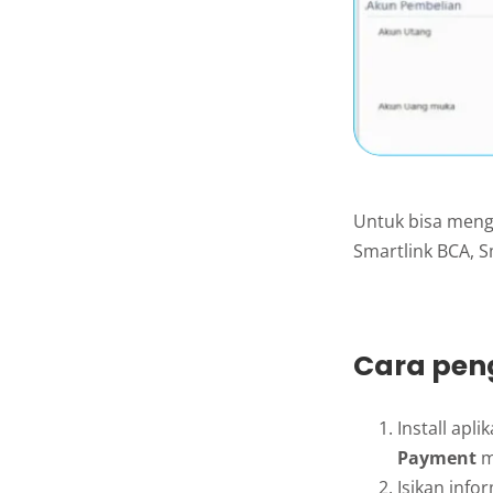
Untuk bisa mengg
Smartlink BCA, S
Cara pen
Install apli
Payment
m
Isikan inf