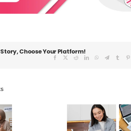
 Story, Choose Your Platform!
Facebook
X
Reddit
LinkedIn
WhatsApp
Telegram
Tumbl
ts