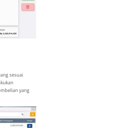
ang sesuai
lakukan
embelian yang