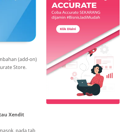
tambahan (add-on)
urate Store.
tau Xendit
masok, pada tab