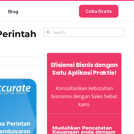
Blog
Coba Gratis
Search
erintah
for:
Efisiensi Bisnis dengan
Satu Aplikasi Praktis!
Konsultasikan kebutuhan
bisnismu dengan Sales hebat
kami.