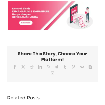
Share This Story, Choose Your
Platform!
Facebook
X
Reddit
LinkedIn
WhatsApp
Telegram
Tumblr
Pinterest
Vk
Xing
Email
Related Posts