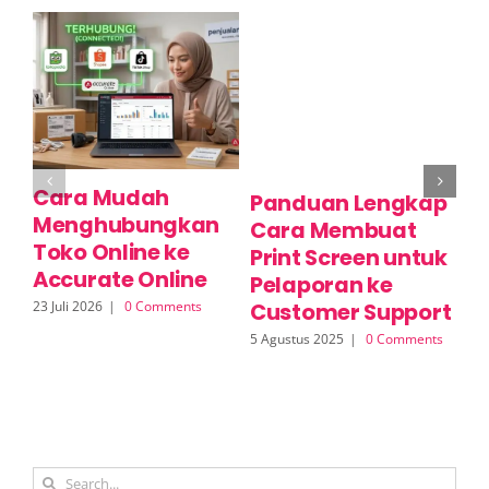
Cara Mudah
C
Panduan Lengkap
Menghubungkan
P
Cara Membuat
Toko Online ke
M
Print Screen untuk
Accurate Online
O
Pelaporan ke
23 Juli 2026
|
0 Comments
17 
Customer Support
5 Agustus 2025
|
0 Comments
Search