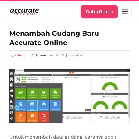
Skip
Coba Gratis
to
content
Menambah Gudang Baru
Accurate Online
By
admin
|
21 November 2024
|
Tutorial
View
Larger
Image
Untuk menambah data gudang, caranya sbb :