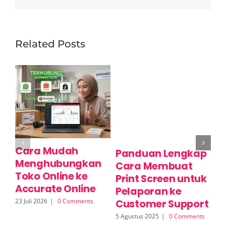
Related Posts
Cara Mudah
C
Panduan Lengkap
Menghubungkan
P
Cara Membuat
Toko Online ke
M
Print Screen untuk
Accurate Online
O
Pelaporan ke
23 Juli 2026
|
0 Comments
17 
Customer Support
5 Agustus 2025
|
0 Comments