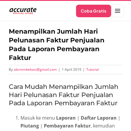
Skip
Coba Gratis
to
content
Menampilkan Jumlah Hari
Pelunasan Faktur Penjualan
Pada Laporan Pembayaran
Faktur
By
abcmmbekasi@gmail.com
|
1 April 2019
|
Tutorial
Cara Mudah Menampilkan Jumlah
Hari Pelunasan Faktur Penjualan
Pada Laporan Pembayaran Faktur
Masuk ke menu
Laporan
|
Daftar Laporan
|
Piutang
|
Pembayaran Faktur
, kemudian