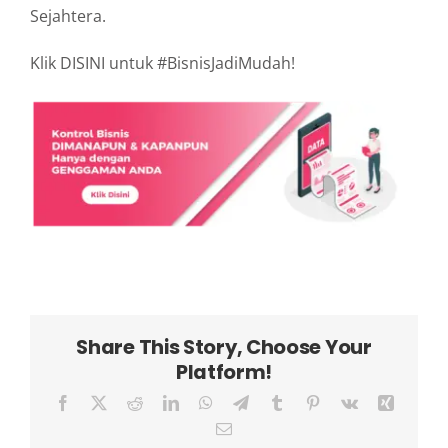
Sejahtera.
Klik DISINI untuk #BisnisJadiMudah!
Share This Story, Choose Your
Platform!
Facebook
X
Reddit
LinkedIn
WhatsApp
Telegram
Tumblr
Pinterest
Vk
Xing
Email