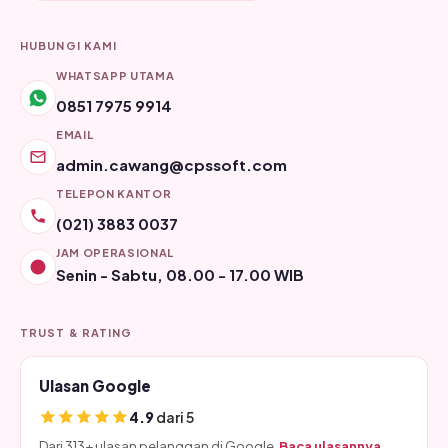
HUBUNGI KAMI
WHATSAPP UTAMA
0851 7975 9914
EMAIL
admin.cawang@cpssoft.com
TELEPON KANTOR
(021) 3883 0037
JAM OPERASIONAL
Senin - Sabtu, 08.00 - 17.00 WIB
TRUST & RATING
Ulasan Google
4.9
dari 5
Dari 313+ ulasan pelanggan di Google.
Baca ulasannya