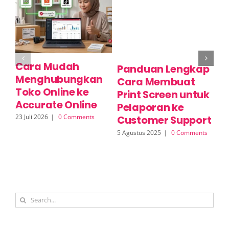
Cara Mudah
C
Panduan Lengkap
Menghubungkan
P
Cara Membuat
Toko Online ke
M
Print Screen untuk
Accurate Online
O
Pelaporan ke
23 Juli 2026
|
0 Comments
17 
Customer Support
5 Agustus 2025
|
0 Comments
Search
for: