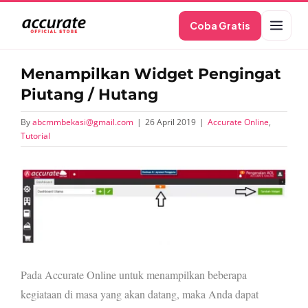
Skip
Coba Gratis
to
content
Menampilkan Widget Pengingat
Piutang / Hutang
By
abcmmbekasi@gmail.com
|
26 April 2019
|
Accurate Online
,
Tutorial
View
Larger
Image
P
ada Accurate Online untuk menampilkan beberapa
kegiataan di masa yang akan datang, maka Anda dapat