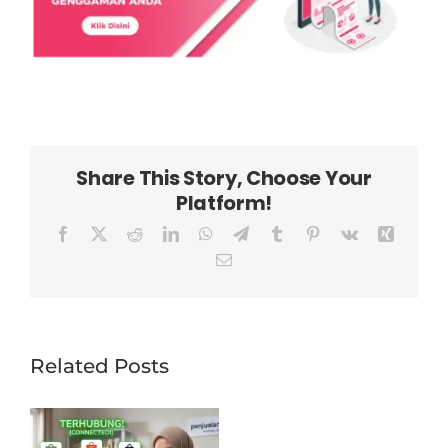
Share This Story, Choose Your
Platform!
Facebook
X
Reddit
LinkedIn
WhatsApp
Telegram
Tumblr
Pinterest
Vk
Xing
Email
Related Posts