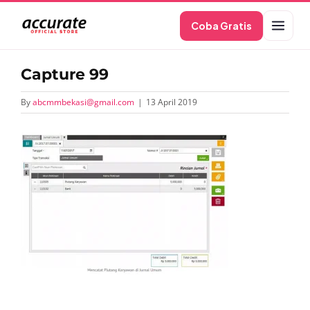
Skip
Coba Gratis
to
content
Capture 99
By
abcmmbekasi@gmail.com
|
13 April 2019