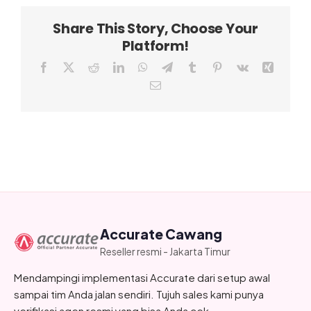
Share This Story, Choose Your
Platform!
Facebook
X
Reddit
LinkedIn
WhatsApp
Telegram
Tumblr
Pinterest
Vk
Xing
Email
Accurate Cawang
Reseller resmi - Jakarta Timur
Mendampingi implementasi Accurate dari setup awal
sampai tim Anda jalan sendiri. Tujuh sales kami punya
verifikasi agen resmi yang bisa Anda cek.