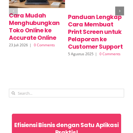
Cara Mudah
C
Panduan Lengkap
Menghubungkan
P
Cara Membuat
Toko Online ke
M
Print Screen untuk
Accurate Online
O
Pelaporan ke
23 Juli 2026
|
0 Comments
17 
Customer Support
5 Agustus 2025
|
0 Comments
Search
for:
Efisiensi Bisnis dengan Satu Aplikasi
Praktis!