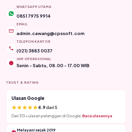
WHATSAPP UTAMA
0851 7975 9914
EMAIL
admin.cawang@cpssoft.com
TELEPON KANTOR
(021) 3883 0037
JAM OPERASIONAL
Senin - Sabtu, 08.00 - 17.00 WIB
TRUST & RATING
Ulasan Google
4.9
dari 5
Dari 313+ ulasan pelanggan di Google.
Baca ulasannya
Melayani sejak 2019