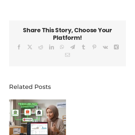
Share This Story, Choose Your
Platform!
Facebook
X
Reddit
LinkedIn
WhatsApp
Telegram
Tumblr
Pinterest
Vk
Xing
Email
Related Posts