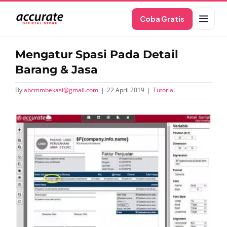
Skip
Coba Gratis
to
content
Mengatur Spasi Pada Detail
Barang & Jasa
By
abcmmbekasi@gmail.com
|
22 April 2019
|
Tutorial
View
Larger
Image