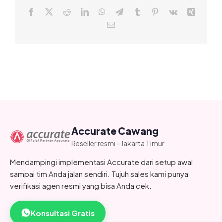
Facebook
X
Reddit
LinkedIn
WhatsApp
Telegram
Tumblr
Pinterest
Vk
Xing
Email
Accurate Cawang
Reseller resmi - Jakarta Timur
Mendampingi implementasi Accurate dari setup awal
sampai tim Anda jalan sendiri. Tujuh sales kami punya
verifikasi agen resmi yang bisa Anda cek.
Konsultasi Gratis