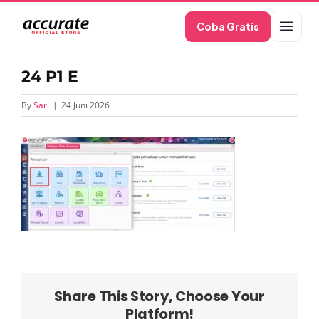
Skip
Coba Gratis
to
content
24 P1 E
By
Sari
|
24 Juni 2026
Share This Story, Choose Your
Platform!