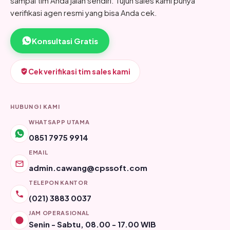
sampai tim Anda jalan sendiri. Tujuh sales kami punya
verifikasi agen resmi yang bisa Anda cek.
Konsultasi Gratis
Cek verifikasi tim sales kami
HUBUNGI KAMI
WHATSAPP UTAMA
0851 7975 9914
EMAIL
admin.cawang@cpssoft.com
TELEPON KANTOR
(021) 3883 0037
JAM OPERASIONAL
Senin - Sabtu, 08.00 - 17.00 WIB