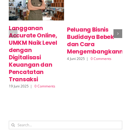
Langganan
C
Peluang Bisnis
Accurate Online,
U
Budidaya Bebek
UMKM Naik Level
P
dan Cara
dengan
L
Mengembangkannya
Digitalisasi
A
4 Juni 2025
|
0 Comments
Keuangan dan
S
Pencatatan
2 J
Transaksi
19 Juni 2025
|
0 Comments
Search