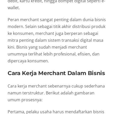
debit,
kartu
kredit,
hingga
dompet
digital
seperti
e-
wallet.
Peran
merchant
sangat
penting
dalam
dunia
bisnis
modern.
Selain
sebagai
titik
akhir
distribusi
produk
ke
konsumen,
merchant
juga
berperan
sebagai
mitra
penting
dalam
sistem
transaksi
digital
masa
kini.
Bisnis
yang
sudah
menjadi
merchant
umumnya
terlihat
lebih
profesional,
efisien,
dan
dipercaya
konsumen.
Cara
Kerja
Merchant
Dalam
Bisnis
Cara
kerja
merchant
sebenarnya
cukup
sederhana
namun
terstruktur.
Berikut
adalah
gambaran
umum
prosesnya:
Pertama,
pelaku
usaha
harus
mendaftarkan
bisnis