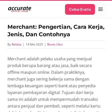
Skip
Coba Gratis
to
content
Merchant: Pengertian, Cara Kerja,
Jenis, Dan Contohnya
By
Refatia
|
14 Mei 2025
|
Bisnis Ukm
Merchant
adalah
pelaku
usaha
yang
menjual
produk
berupa
barang
atau
jasa,
baik
secara
offline
maupun
online.
Dalam
praktiknya,
merchant
juga
sering
bekerja
sama
dengan
lembaga
keuangan
seperti
bank
atau
penyedia
layanan
pembayaran
digital.
Tujuan
dari
kerja
sama
ini
adalah
untuk
mempermudah
transaksi
antara
penjual
dan
pembeli,
seperti
melalui
kartu