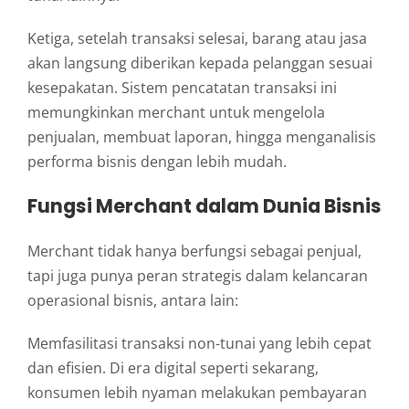
Ketiga,
setelah
transaksi
selesai,
barang
atau
jasa
akan
langsung
diberikan
kepada
pelanggan
sesuai
kesepakatan.
Sistem
pencatatan
transaksi
ini
memungkinkan
merchant
untuk
mengelola
penjualan,
membuat
laporan,
hingga
menganalisis
performa
bisnis
dengan
lebih
mudah.
Fungsi
Merchant
dalam
Dunia
Bisnis
Merchant
tidak
hanya
berfungsi
sebagai
penjual,
tapi
juga
punya
peran
strategis
dalam
kelancaran
operasional
bisnis,
antara
lain:
Memfasilitasi
transaksi
non-
tunai
yang
lebih
cepat
dan
efisien.
Di
era
digital
seperti
sekarang,
konsumen
lebih
nyaman
melakukan
pembayaran