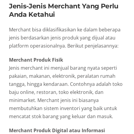
Jenis-
Jenis
Merchant
Yang
Perlu
Anda
Ketahui
Merchant
bisa
diklasifikasikan
ke
dalam
beberapa
jenis
berdasarkan
jenis
produk
yang
dijual
atau
platform
operasionalnya.
Berikut
penjelasannya:
Merchant
Produk
Fisik
Jenis
merchant
ini
menjual
barang
nyata
seperti
pakaian,
makanan,
elektronik,
peralatan
rumah
tangga,
hingga
kendaraan.
Contohnya
adalah
toko
baju
online,
restoran,
toko
elektronik,
dan
minimarket.
Merchant
jenis
ini
biasanya
membutuhkan
sistem
inventori
yang
baik
untuk
mencatat
stok
barang
yang
keluar
dan
masuk.
Merchant
Produk
Digital
atau
Informasi