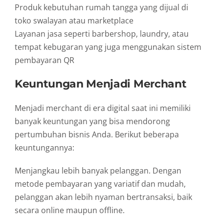
Produk
kebutuhan
rumah
tangga
yang
dijual
di
toko
swalayan
atau
marketplace
Layanan
jasa
seperti
barbershop,
laundry,
atau
tempat
kebugaran
yang
juga
menggunakan
sistem
pembayaran
QR
Keuntungan
Menjadi
Merchant
Menjadi
merchant
di
era
digital
saat
ini
memiliki
banyak
keuntungan
yang
bisa
mendorong
pertumbuhan
bisnis
Anda.
Berikut
beberapa
keuntungannya:
Menjangkau
lebih
banyak
pelanggan.
Dengan
metode
pembayaran
yang
variatif
dan
mudah,
pelanggan
akan
lebih
nyaman
bertransaksi,
baik
secara
online
maupun
offline.