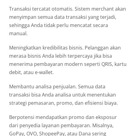
Transaksi
tercatat
otomatis.
Sistem
merchant
akan
menyimpan
semua
data
transaksi
yang
terjadi,
sehingga
Anda
tidak
perlu
mencatat
secara
manual.
Meningkatkan
kredibilitas
bisnis.
Pelanggan
akan
merasa
bisnis
Anda
lebih
terpercaya
jika
bisa
menerima
pembayaran
modern
seperti
QRIS,
kartu
debit,
atau
e-
wallet.
Membantu
analisa
penjualan.
Semua
data
transaksi
bisa
Anda
analisa
untuk
menentukan
strategi
pemasaran,
promo,
dan
efisiensi
biaya.
Berpotensi
mendapatkan
promo
dan
eksposur
dari
penyedia
layanan
pembayaran.
Misalnya,
GoPay,
OVO,
ShopeePay,
atau
Dana
sering