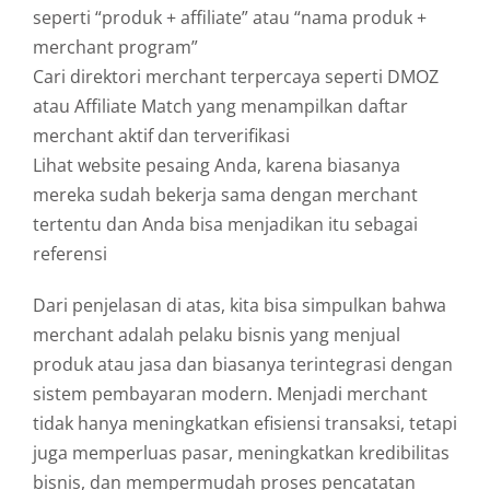
seperti “
produk +
affiliate”
atau “
nama
produk +
merchant
program”
Cari
direktori
merchant
terpercaya
seperti
DMOZ
atau
Affiliate
Match
yang
menampilkan
daftar
merchant
aktif
dan
terverifikasi
Lihat
website
pesaing
Anda,
karena
biasanya
mereka
sudah
bekerja
sama
dengan
merchant
tertentu
dan
Anda
bisa
menjadikan
itu
sebagai
referensi
Dari
penjelasan
di
atas,
kita
bisa
simpulkan
bahwa
merchant
adalah
pelaku
bisnis
yang
menjual
produk
atau
jasa
dan
biasanya
terintegrasi
dengan
sistem
pembayaran
modern.
Menjadi
merchant
tidak
hanya
meningkatkan
efisiensi
transaksi,
tetapi
juga
memperluas
pasar,
meningkatkan
kredibilitas
bisnis,
dan
mempermudah
proses
pencatatan