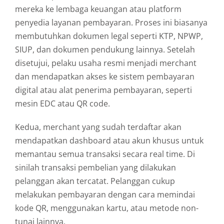
mereka
ke
lembaga
keuangan
atau
platform
penyedia
layanan
pembayaran.
Proses
ini
biasanya
membutuhkan
dokumen
legal
seperti
KTP,
NPWP,
SIUP,
dan
dokumen
pendukung
lainnya.
Setelah
disetujui,
pelaku
usaha
resmi
menjadi
merchant
dan
mendapatkan
akses
ke
sistem
pembayaran
digital
atau
alat
penerima
pembayaran,
seperti
mesin
EDC
atau
QR
code.
Kedua,
merchant
yang
sudah
terdaftar
akan
mendapatkan
dashboard
atau
akun
khusus
untuk
memantau
semua
transaksi
secara
real
time.
Di
sinilah
transaksi
pembelian
yang
dilakukan
pelanggan
akan
tercatat.
Pelanggan
cukup
melakukan
pembayaran
dengan
cara
memindai
kode
QR,
menggunakan
kartu,
atau
metode
non-
tunai
lainnya.