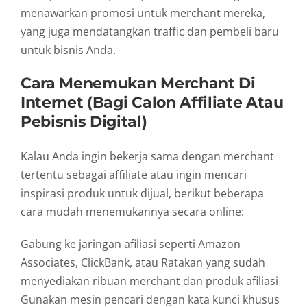
menawarkan
promosi
untuk
merchant
mereka,
yang
juga
mendatangkan
traffic
dan
pembeli
baru
untuk
bisnis
Anda.
Cara
Menemukan
Merchant
Di
Internet (
Bagi
Calon
Affiliate
Atau
Pebisnis
Digital)
Kalau
Anda
ingin
bekerja
sama
dengan
merchant
tertentu
sebagai
affiliate
atau
ingin
mencari
inspirasi
produk
untuk
dijual,
berikut
beberapa
cara
mudah
menemukannya
secara
online:
Gabung
ke
jaringan
afiliasi
seperti
Amazon
Associates,
ClickBank,
atau
Ratakan
yang
sudah
menyediakan
ribuan
merchant
dan
produk
afiliasi
Gunakan
mesin
pencari
dengan
kata
kunci
khusus