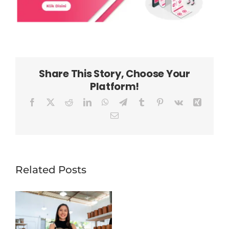
Share This Story, Choose Your
Platform!
Facebook
X
Reddit
LinkedIn
WhatsApp
Telegram
Tumblr
Pinterest
Vk
Xing
Email
Related Posts