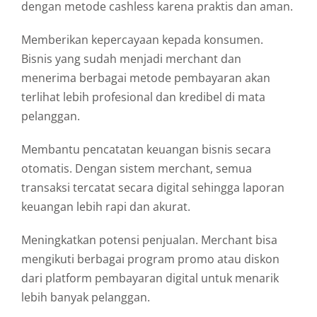
dengan
metode
cashless
karena
praktis
dan
aman.
Memberikan
kepercayaan
kepada
konsumen.
Bisnis
yang
sudah
menjadi
merchant
dan
menerima
berbagai
metode
pembayaran
akan
terlihat
lebih
profesional
dan
kredibel
di
mata
pelanggan.
Membantu
pencatatan
keuangan
bisnis
secara
otomatis.
Dengan
sistem
merchant,
semua
transaksi
tercatat
secara
digital
sehingga
laporan
keuangan
lebih
rapi
dan
akurat.
Meningkatkan
potensi
penjualan.
Merchant
bisa
mengikuti
berbagai
program
promo
atau
diskon
dari
platform
pembayaran
digital
untuk
menarik
lebih
banyak
pelanggan.