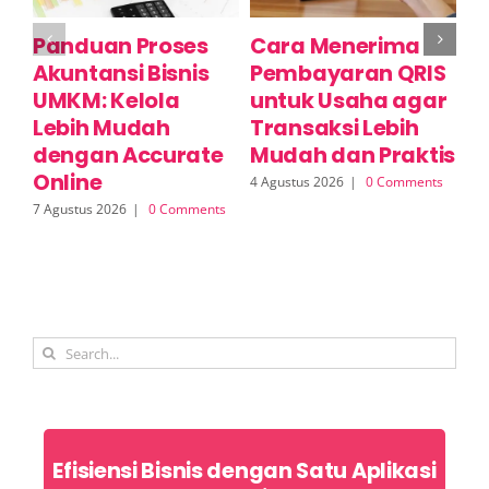
Panduan Proses
Cara Menerima
A
Akuntansi Bisnis
Pembayaran QRIS
D
UMKM: Kelola
untuk Usaha agar
Y
Lebih Mudah
Transaksi Lebih
D
dengan Accurate
Mudah dan Praktis
E
Online
I
4 Agustus 2026
|
0 Comments
7 Agustus 2026
|
0 Comments
3 A
Search
for:
Efisiensi Bisnis dengan Satu Aplikasi