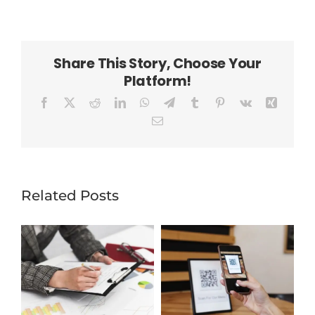
Share This Story, Choose Your
Platform!
Facebook
X
Reddit
LinkedIn
WhatsApp
Telegram
Tumblr
Pinterest
Vk
Xing
Email
Related Posts