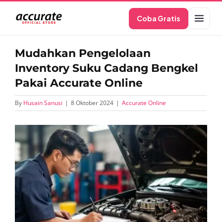
Skip
Coba Gratis
to
content
Mudahkan Pengelolaan
Inventory Suku Cadang Bengkel
Pakai Accurate Online
By
Husain Sanusi
|
8 Oktober 2024
|
Accurate Online
View
Larger
Image