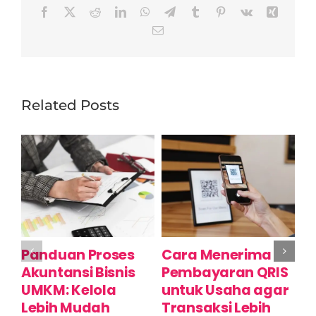
Facebook
X
Reddit
LinkedIn
WhatsApp
Telegram
Tumblr
Pinterest
Vk
Xing
Email
Related Posts
Panduan Proses
Cara Menerima
A
Akuntansi Bisnis
Pembayaran QRIS
D
UMKM: Kelola
untuk Usaha agar
Y
Lebih Mudah
Transaksi Lebih
D