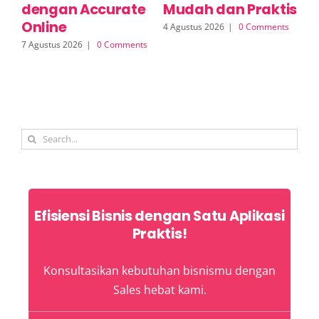
dengan Accurate
Mudah dan Praktis
E
Online
I
4 Agustus 2026
|
0 Comments
7 Agustus 2026
|
0 Comments
3 A
Search
for:
Efisiensi Bisnis dengan Satu Aplikasi
Praktis!
Konsultasikan kebutuhan bisnismu dengan
Sales hebat kami.