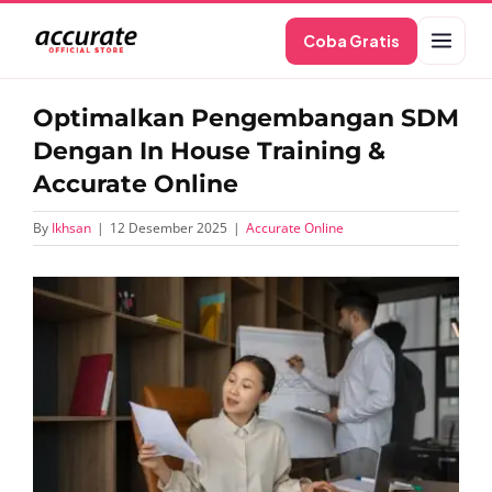
Skip
Coba Gratis
to
content
Optimalkan Pengembangan SDM
Dengan In House Training &
Accurate Online
By
Ikhsan
|
12 Desember 2025
|
Accurate Online
View
Larger
Image