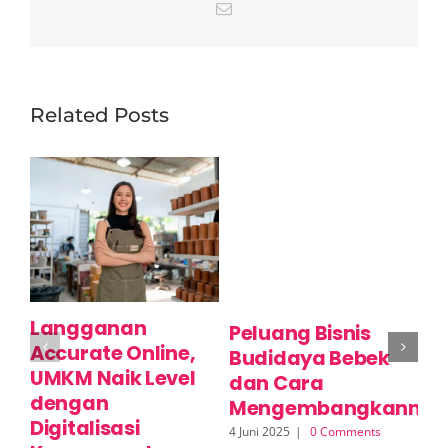
Email
Related Posts
Langganan
C
Peluang Bisnis
Accurate Online,
U
Budidaya Bebek
UMKM Naik Level
P
dan Cara
dengan
L
Mengembangkannya
Digitalisasi
A
4 Juni 2025
|
0 Comments