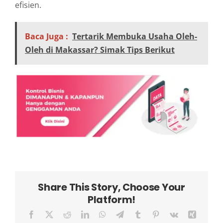
efisien.
Baca Juga :
Tertarik Membuka Usaha Oleh-
Oleh di Makassar? Simak Tips Berikut
Share This Story, Choose Your
Platform!
Facebook
X
Reddit
LinkedIn
WhatsApp
Telegram
Tumblr
Pinterest
Vk
Xing