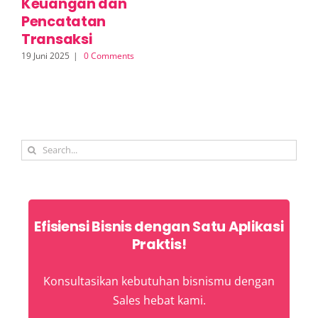
Keuangan dan
S
Pencatatan
2 J
Transaksi
19 Juni 2025
|
0 Comments
Search
for:
Efisiensi Bisnis dengan Satu Aplikasi
Praktis!
Konsultasikan kebutuhan bisnismu dengan
Sales hebat kami.