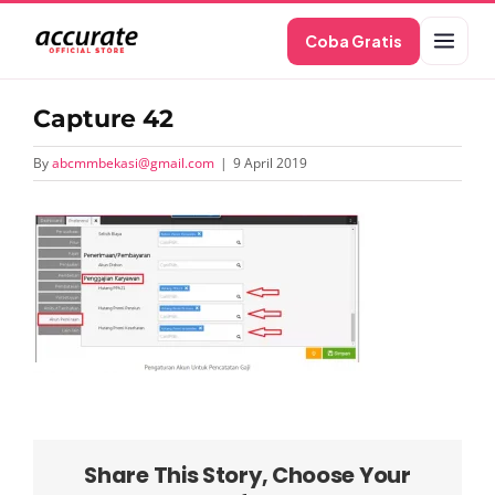
Skip
Coba Gratis
to
content
Capture 42
By
abcmmbekasi@gmail.com
|
9 April 2019
Share This Story, Choose Your