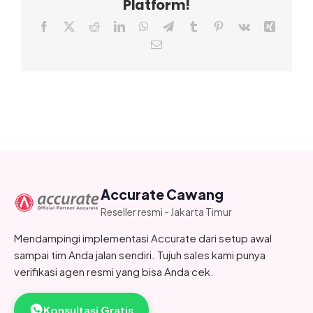
Platform!
Facebook
X
Reddit
LinkedIn
WhatsApp
Telegram
Tumblr
Pinterest
Vk
Xing
Email
Accurate Cawang
Reseller resmi - Jakarta Timur
Mendampingi implementasi Accurate dari setup awal
sampai tim Anda jalan sendiri. Tujuh sales kami punya
verifikasi agen resmi yang bisa Anda cek.
Konsultasi Gratis