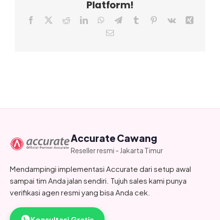
Platform!
Facebook
X
Reddit
LinkedIn
WhatsApp
Telegram
Tumblr
Pinterest
Vk
Xing
Email
Accurate Cawang
Reseller resmi - Jakarta Timur
Mendampingi implementasi Accurate dari setup awal
sampai tim Anda jalan sendiri. Tujuh sales kami punya
verifikasi agen resmi yang bisa Anda cek.
Konsultasi Gratis