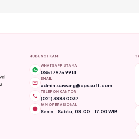
HUBUNGI KAMI
T
WHATSAPP UTAMA
0851 7975 9914
wal
EMAIL
ya
admin.cawang@cpssoft.com
TELEPON KANTOR
(021) 3883 0037
JAM OPERASIONAL
Senin - Sabtu, 08.00 - 17.00 WIB