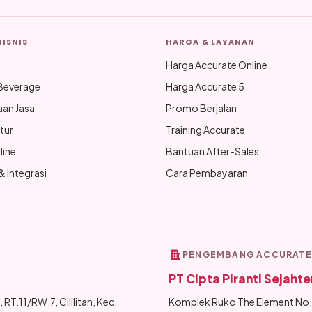
BISNIS
HARGA & LAYANAN
Harga Accurate Online
Beverage
Harga Accurate 5
aan Jasa
Promo Berjalan
tur
Training Accurate
line
Bantuan After-Sales
 Integrasi
Cara Pembayaran
PENGEMBANG ACCURATE
PT Cipta Piranti Sejahte
 RT.11/RW.7, Cililitan, Kec.
Komplek Ruko The Element No.B