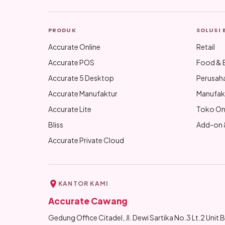
PRODUK
SOLUSI 
Accurate Online
Retail
Accurate POS
Food & 
Accurate 5 Desktop
Perusah
Accurate Manufaktur
Manufak
Accurate Lite
Toko On
Bliss
Add-on &
Accurate Private Cloud
KANTOR KAMI
Accurate Cawang
Gedung Office Citadel, Jl. Dewi Sartika No.3 Lt.2 Unit B,