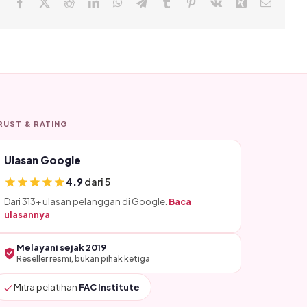
Facebook
X
Reddit
LinkedIn
WhatsApp
Telegram
Tumblr
Pinterest
Vk
Xing
Email
RUST & RATING
Ulasan Google
4.9
dari 5
Dari 313+ ulasan pelanggan di Google.
Baca
ulasannya
Melayani sejak 2019
Reseller resmi, bukan pihak ketiga
Mitra pelatihan
FAC Institute