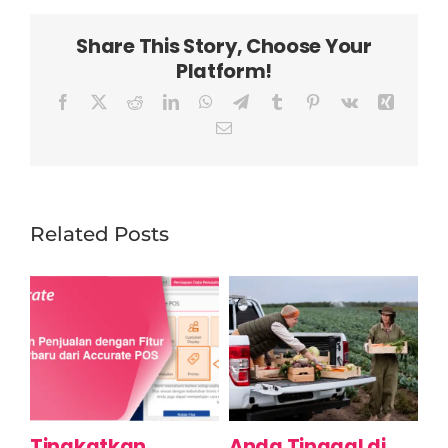
Share This Story, Choose Your
Platform!
Facebook
X
Reddit
LinkedIn
WhatsApp
Telegram
Tumblr
Pinterest
Vk
Xing
Email
Related Posts
Tingkatkan
Anda Tinggal di
P