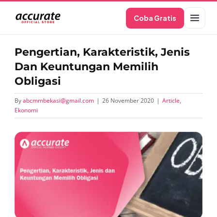
Skip
Coba Gratis
to
content
Pengertian, Karakteristik, Jenis
Dan Keuntungan Memilih
Obligasi
By
abcmmbekasi@gmail.com
|
26 November 2020
|
Article
,
Ekonomi
View
Larger
Image