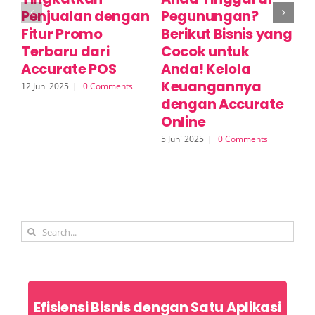
Penjualan dengan
Pegunungan?
C
Fitur Promo
Berikut Bisnis yang
K
Terbaru dari
Cocok untuk
M
Accurate POS
Anda! Kelola
P
Keuangannya
O
12 Juni 2025
|
0 Comments
dengan Accurate
27 
Online
5 Juni 2025
|
0 Comments
Search
for:
Efisiensi Bisnis dengan Satu Aplikasi