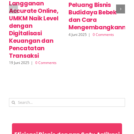
Langganan
C
Peluang Bisnis
Accurate Online,
U
Budidaya Bebek
UMKM Naik Level
P
dan Cara
dengan
L
Mengembangkannya
Digitalisasi
A
4 Juni 2025
|
0 Comments
Keuangan dan
S
Pencatatan
2 J
Transaksi
19 Juni 2025
|
0 Comments
Search
for: