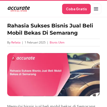
Skip
Coba Gratis
to
content
Rahasia Sukses Bisnis Jual Beli
Mobil Bekas Di Semarang
By
Refatia
|
1 Februari 2025
|
Bisnis Ukm
View
Larger
Image
Memulai bisnis jual beli mobil bekas di Semarang