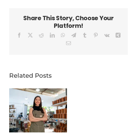
Share This Story, Choose Your
Platform!
Facebook
X
Reddit
LinkedIn
WhatsApp
Telegram
Tumblr
Pinterest
Vk
Xing
Email
Related Posts