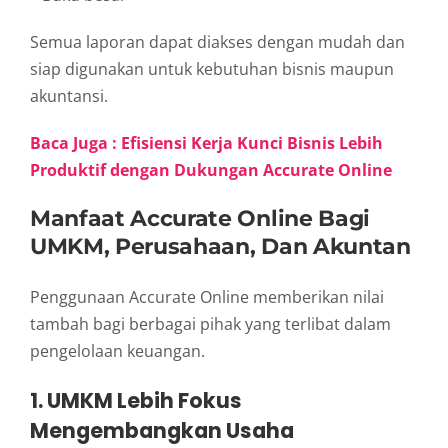
Semua laporan dapat diakses dengan mudah dan
siap digunakan untuk kebutuhan bisnis maupun
akuntansi.
Baca Juga : Efisiensi Kerja Kunci Bisnis Lebih
Produktif dengan Dukungan Accurate Online
Manfaat Accurate Online Bagi
UMKM, Perusahaan, Dan Akuntan
Penggunaan Accurate Online memberikan nilai
tambah bagi berbagai pihak yang terlibat dalam
pengelolaan keuangan.
1. UMKM Lebih Fokus
Mengembangkan Usaha