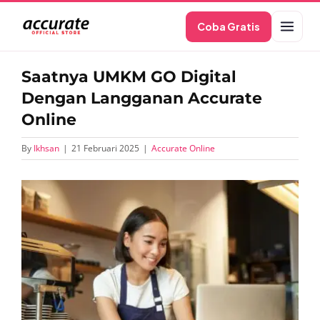
Skip
Coba Gratis
to
content
Saatnya UMKM GO Digital
Dengan Langganan Accurate
Online
By
Ikhsan
|
21 Februari 2025
|
Accurate Online
View
Larger
Image