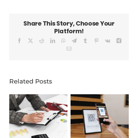
Share This Story, Choose Your
Platform!
Facebook
X
Reddit
LinkedIn
WhatsApp
Telegram
Tumblr
Pinterest
Vk
Xing
Email
Related Posts