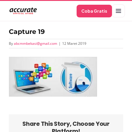
Skip
Coba Gratis
to
content
Capture 19
By
abcmmbekasi@gmail.com
|
12 Maret 2019
Share This Story, Choose Your
Platform!