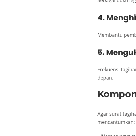
Sebagai bukti leg
4. Menghi
Membantu pembeli
5. Menguk
Frekuensi tagiha
depan.
Kompone
Agar surat tagih
mencantumkan: