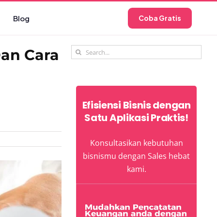
Blog
Coba Gratis
Search
Dan Cara
for:
Efisiensi Bisnis dengan
Satu Aplikasi Praktis!
Konsultasikan kebutuhan
bisnismu dengan Sales hebat
kami.