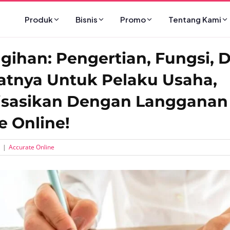
Produk
Bisnis
Promo
Tentang Kami
agihan: Pengertian, Fungsi, 
tnya Untuk Pelaku Usaha,
isasikan Dengan Langganan
e Online!
|
Accurate Online