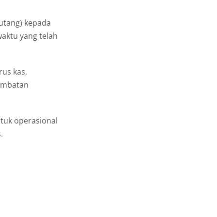
iutang) kepada
waktu yang telah
rus kas,
lambatan
tuk operasional
.