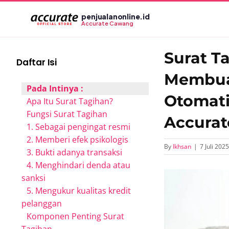
Skip
penjualanonline.id
to
Accurate Cawang
content
Surat T
Daftar Isi
Membua
Pada Intinya :
Otomat
Apa Itu Surat Tagihan?
Fungsi Surat Tagihan
Accurat
1. Sebagai pengingat resmi
2. Memberi efek psikologis
By
Ikhsan
|
7 Juli 2025
3. Bukti adanya transaksi
4. Menghindari denda atau
View
sanksi
Larger
5. Mengukur kualitas kredit
Image
pelanggan
Komponen Penting Surat