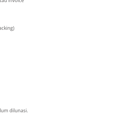
tau invoice
acking)
lum dilunasi.