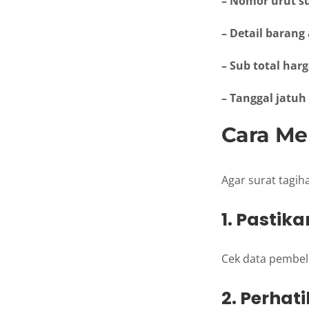
– Nomor urut s
– Detail barang
– Sub total har
– Tanggal jatu
Cara Me
Agar surat tagiha
1. Pastik
Cek data pembeli
2. Perhat