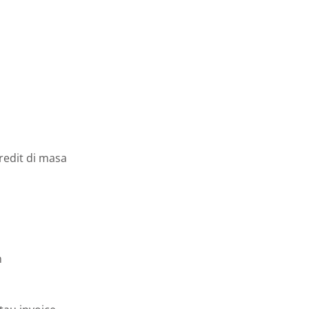
redit di masa
n