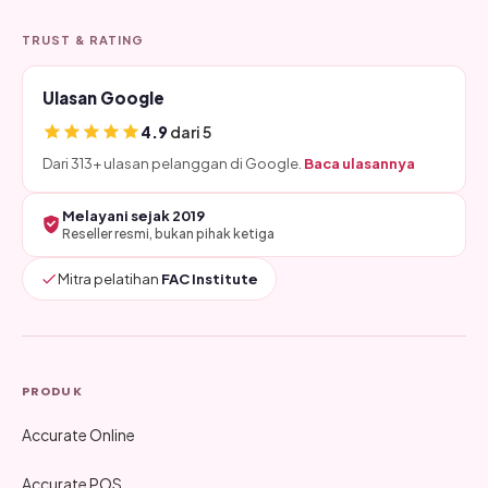
TRUST & RATING
Ulasan Google
4.9
dari 5
Dari 313+ ulasan pelanggan di Google.
Baca ulasannya
Melayani sejak 2019
Reseller resmi, bukan pihak ketiga
Mitra pelatihan
FAC Institute
PRODUK
Accurate Online
Accurate POS