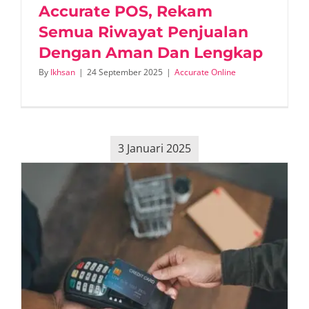
Accurate POS, Rekam
Semua Riwayat Penjualan
Dengan Aman Dan Lengkap
By
Ikhsan
|
24 September 2025
|
Accurate Online
3 Januari 2025