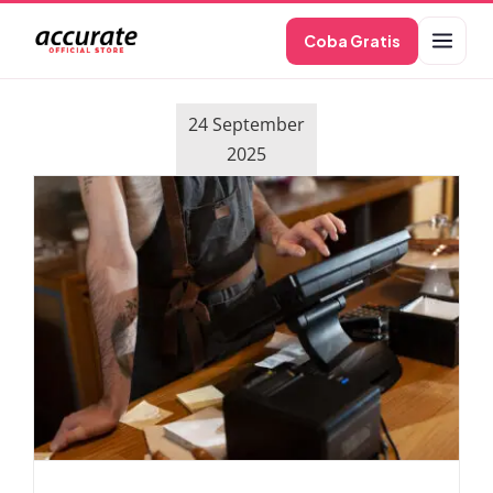
Skip
Coba Gratis
to
content
24 September
2025