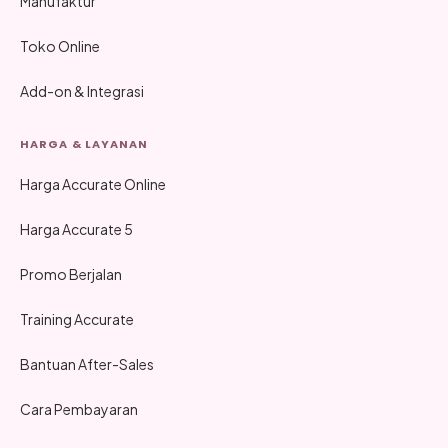
Manufaktur
Toko Online
Add-on & Integrasi
HARGA & LAYANAN
Harga Accurate Online
Harga Accurate 5
Promo Berjalan
Training Accurate
Bantuan After-Sales
Cara Pembayaran