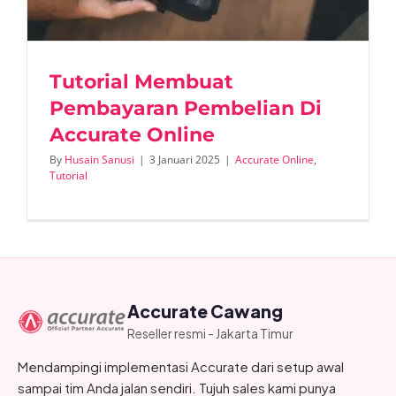
Tutorial Membuat
Pembayaran Pembelian Di
Accurate Online
By
Husain Sanusi
|
3 Januari 2025
|
Accurate Online
,
Tutorial
Accurate Cawang
Reseller resmi - Jakarta Timur
Mendampingi implementasi Accurate dari setup awal
sampai tim Anda jalan sendiri. Tujuh sales kami punya