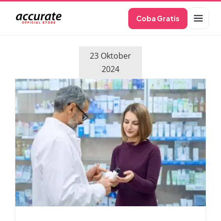
Skip
Coba Gratis
to
content
23 Oktober
2024