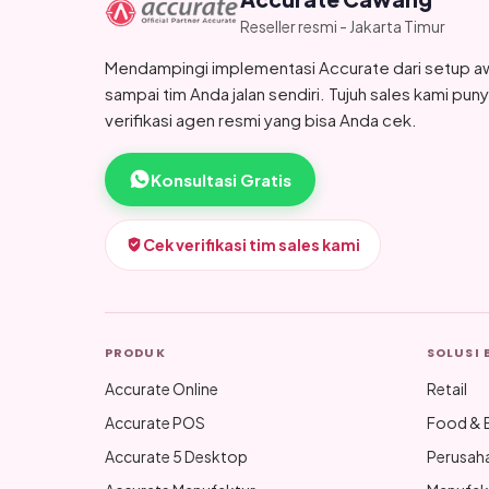
Reseller resmi - Jakarta Timur
Mendampingi implementasi Accurate dari setup a
sampai tim Anda jalan sendiri. Tujuh sales kami pun
verifikasi agen resmi yang bisa Anda cek.
Konsultasi Gratis
Cek verifikasi tim sales kami
PRODUK
SOLUSI 
Accurate Online
Retail
Accurate POS
Food & 
Accurate 5 Desktop
Perusah