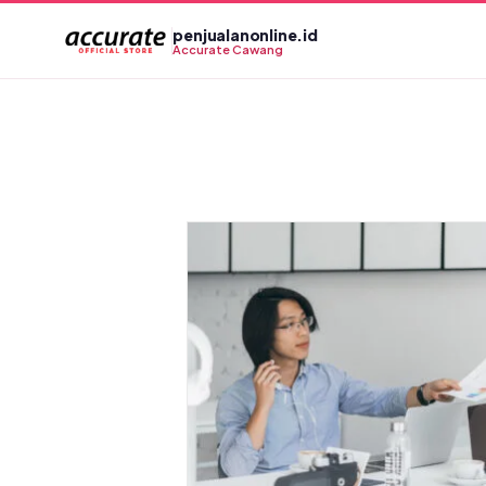
Skip
penjualanonline.id
to
Accurate Cawang
content
Online, Cek
ampung dalam
etik!
line