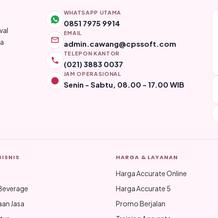
WHATSAPP UTAMA
0851 7975 9914
wal
EMAIL
ya
admin.cawang@cpssoft.com
TELEPON KANTOR
(021) 3883 0037
JAM OPERASIONAL
Senin - Sabtu, 08.00 - 17.00 WIB
BISNIS
HARGA & LAYANAN
Harga Accurate Online
Beverage
Harga Accurate 5
aan Jasa
Promo Berjalan