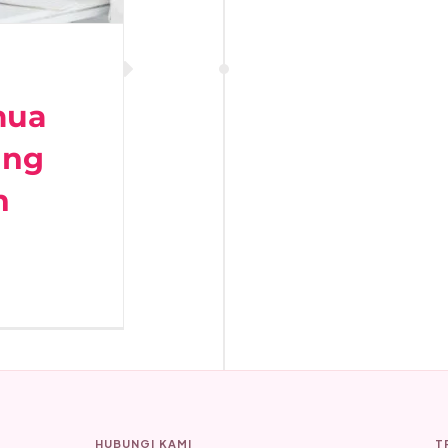
mua
ung
n
HUBUNGI KAMI
T