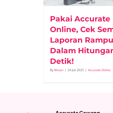
Pakai Accurate
Online, Cek Se
Laporan Ramp
Dalam Hitunga
Detik!
By
Ikhsan
|
24 Juli 2025
|
Accurate Online
Accurate Cawang