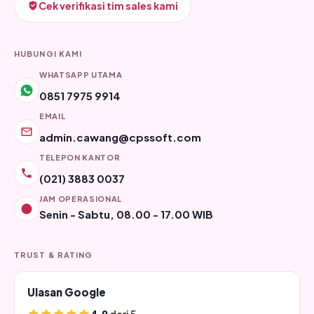
Cek verifikasi tim sales kami
HUBUNGI KAMI
WHATSAPP UTAMA
0851 7975 9914
EMAIL
admin.cawang@cpssoft.com
TELEPON KANTOR
(021) 3883 0037
JAM OPERASIONAL
Senin - Sabtu, 08.00 - 17.00 WIB
TRUST & RATING
Ulasan Google
4.9
dari 5