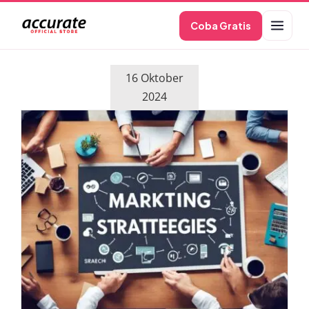
Skip
Coba Gratis
to
content
16 Oktober
2024