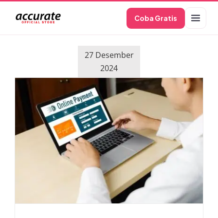
Skip
Coba Gratis
to
content
27 Desember
2024