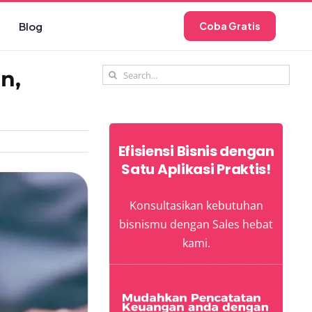
Blog
Coba Gratis
Search
n,
for:
Efisiensi Bisnis dengan
Satu Aplikasi Praktis!
Konsultasikan kebutuhan
bisnismu dengan Sales hebat
kami.