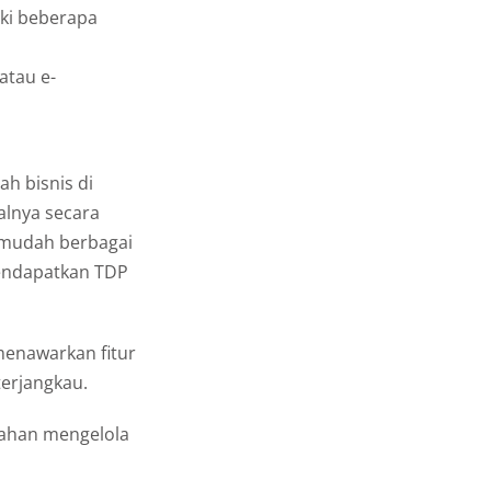
ki beberapa
atau e-
h bisnis di
alnya secara
rmudah berbagai
mendapatkan TDP
 menawarkan fitur
erjangkau.
dahan mengelola