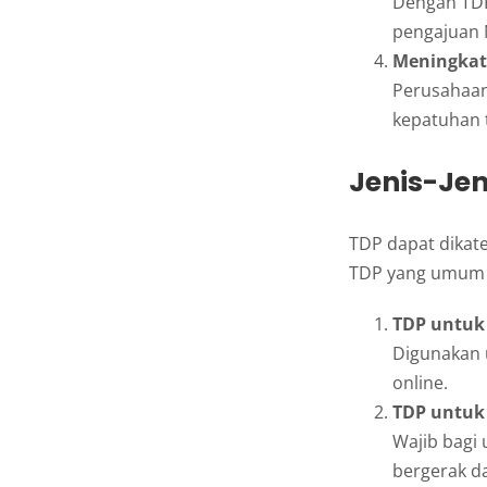
Dengan TDP
pengajuan 
Meningkat
Perusahaan 
kepatuhan 
Jenis-Je
TDP dapat dikate
TDP yang umum d
TDP untuk
Digunakan u
online.
TDP untuk
Wajib bagi
bergerak d