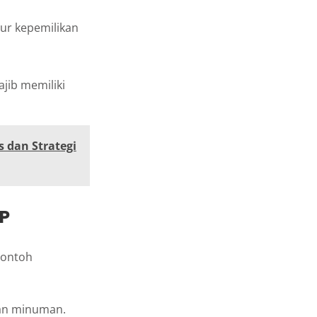
ur kepemilikan
ajib memiliki
 dan Strategi
P
contoh
dan minuman.