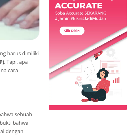
ng harus dimiliki
P)
. Tapi, apa
na cara
 bahwa sebuah
 bukti bahwa
uai dengan