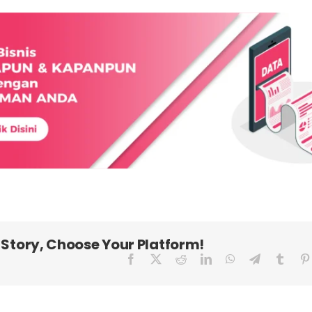
 Story, Choose Your Platform!
Facebook
X
Reddit
LinkedIn
WhatsApp
Telegram
Tumbl