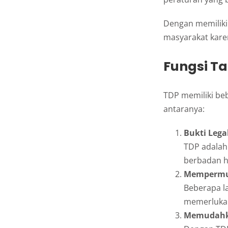
Dengan memiliki 
masyarakat karen
Fungsi T
TDP memiliki be
antaranya:
Bukti Lega
TDP adalah
berbadan 
Mempermud
Beberapa l
memerlukan
Memudahk