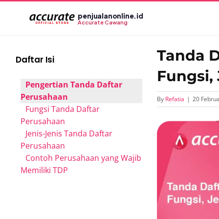
Skip
penjualanonline.id
to
Accurate Cawang
content
Tanda D
Daftar Isi
Fungsi,
Pengertian Tanda Daftar
Perusahaan
By
Refatia
|
20 Februa
Fungsi Tanda Daftar
Perusahaan
View
Jenis-Jenis Tanda Daftar
Larger
Perusahaan
Image
Contoh Perusahaan yang Wajib
Memiliki TDP