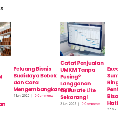
ts
Catat Penjualan
Peluang Bisnis
Exe
UMKM Tanpa
Budidaya Bebek
Sum
M
Pusing?
dan Cara
Rin
Langganan
Mengembangkannya
Pen
Accurate Lite
Bis
4 Juni 2025
|
0 Comments
Sekarang!
Hati
an
2 Juni 2025
|
0 Comments
27 Mei