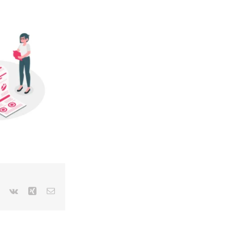
r
Pinterest
Vk
Xing
Email