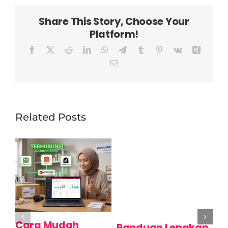
Share This Story, Choose Your
Platform!
Facebook
X
Reddit
LinkedIn
WhatsApp
Telegram
Tumblr
Pinterest
Vk
Xing
Email
Related Posts
Cara Mudah
C
Panduan Lengkap