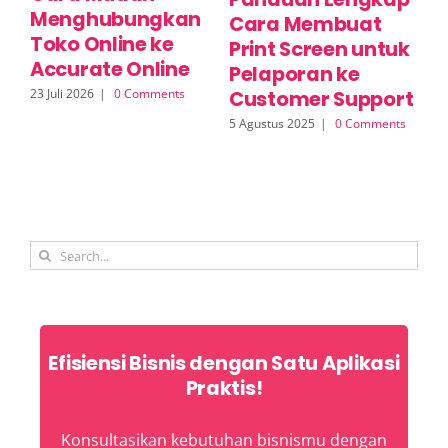
Menghubungkan
P
Cara Membuat
Toko Online ke
M
Print Screen untuk
Accurate Online
O
Pelaporan ke
23 Juli 2026
|
0 Comments
17 
Customer Support
5 Agustus 2025
|
0 Comments
Search
for:
Efisiensi Bisnis dengan Satu Aplikasi
Praktis!
Konsultasikan kebutuhan bisnismu dengan