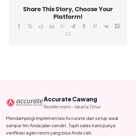
Share This Story, Choose Your
Platform!
Facebook
X
Reddit
LinkedIn
WhatsApp
Telegram
Tumblr
Pinterest
Vk
Xing
Email
Accurate Cawang
Reseller resmi - Jakarta Timur
Mendampingi implementasi Accurate dari setup awal
sampai tim Anda jalan sendiri. Tujuh sales kami punya
verifikasi agen resmi yang bisa Anda cek.