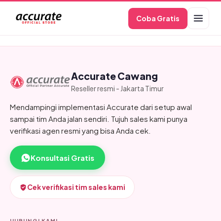
Skip
Coba Gratis
to
content
Accurate Cawang
Reseller resmi - Jakarta Timur
Mendampingi implementasi Accurate dari setup awal
sampai tim Anda jalan sendiri. Tujuh sales kami punya
verifikasi agen resmi yang bisa Anda cek.
Konsultasi Gratis
Cek verifikasi tim sales kami
HUBUNGI KAMI