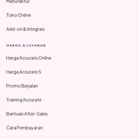
Manufaktur
Toko Online
Add-on & Integrasi
HARGA & LAYANAN
Harga Accurate Online
Harga Accurate 5
Promo Berjalan
Training Accurate
Bantuan After-Sales
Cara Pembayaran