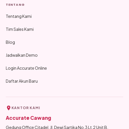
TENTANG
Tentang Kami
Tim Sales Kami
Blog
Jadwalkan Demo
Login Accurate Online
Daftar Akun Baru
KANTOR KAMI
Accurate Cawang
Gedung Office Citadel, Jl. Dewi Sartika No.3 Lt.2 Unit B,