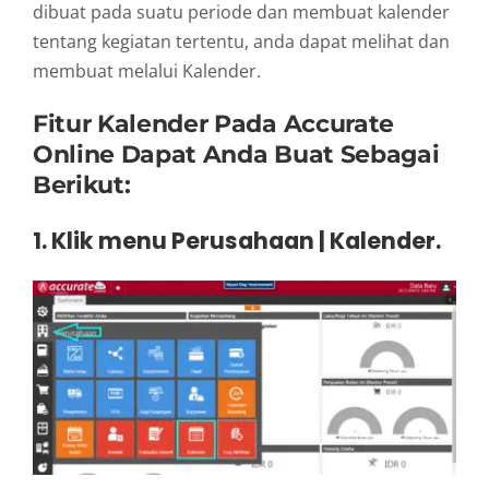
dibuat pada suatu periode dan membuat kalender
tentang kegiatan tertentu, anda dapat melihat dan
membuat melalui Kalender.
Fitur Kalender Pada Accurate
Online Dapat Anda Buat Sebagai
Berikut:
1. Klik menu Perusahaan | Kalender.