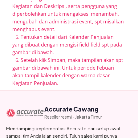
Kegiatan dan Deskripsi, serta pengguna yang
diperbolehkan untuk mengakses, menambah,
mengubah dan administrasi event, spt misalkan
menghapus event.
5. Tentukan detail dari Kalender Penjualan
yang dibuat dengan mengisi field-field spt pada
gambar di bawah.
6. Setelah klik Simpan, maka tampilan akan spt
gambar di bawah ini. Untuk periode Febuari
akan tampil kalender dengan warna dasar
Kegiatan Penjualan.
Accurate Cawang
Reseller resmi - Jakarta Timur
Mendampingi implementasi Accurate dari setup awal
sampai tim Anda jalan sendiri. Tujuh sales kami punya