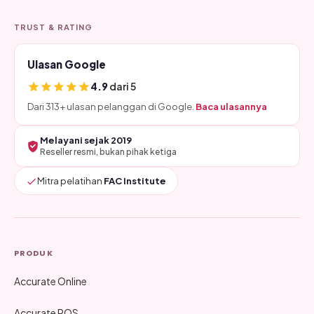
TRUST & RATING
Ulasan Google
4.9
dari 5
Dari 313+ ulasan pelanggan di Google.
Baca ulasannya
Melayani sejak 2019
Reseller resmi, bukan pihak ketiga
Mitra pelatihan
FAC Institute
PRODUK
Accurate Online
Accurate POS