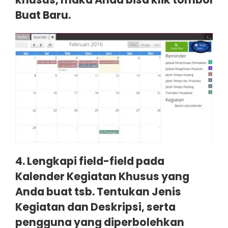
Buat Baru.
4. Lengkapi field-field pada
Kalender Kegiatan Khusus yang
Anda buat tsb. Tentukan Jenis
Kegiatan dan Deskripsi, serta
pengguna yang diperbolehkan