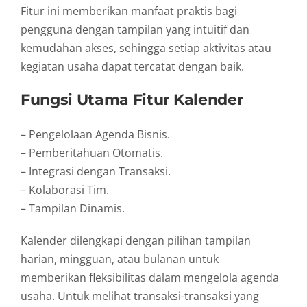
Fitur ini memberikan manfaat praktis bagi
pengguna dengan tampilan yang intuitif dan
kemudahan akses, sehingga setiap aktivitas atau
kegiatan usaha dapat tercatat dengan baik.
Fungsi Utama Fitur Kalender
– Pengelolaan Agenda Bisnis.
– Pemberitahuan Otomatis.
– Integrasi dengan Transaksi.
– Kolaborasi Tim.
– Tampilan Dinamis.
Kalender dilengkapi dengan pilihan tampilan
harian, mingguan, atau bulanan untuk
memberikan fleksibilitas dalam mengelola agenda
usaha. Untuk melihat transaksi-transaksi yang