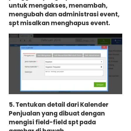
untuk mengakses, menambah,
mengubah dan administrasi event,
spt misalkan menghapus event.
5. Tentukan detail dari Kalender
Penjualan yang dibuat dengan
mengisi field-field spt pada
gambar di bawah.