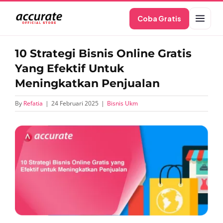
Skip
Coba Gratis
to
content
10 Strategi Bisnis Online Gratis
Yang Efektif Untuk
Meningkatkan Penjualan
By
Refatia
|
24 Februari 2025
|
Bisnis Ukm
View
Larger
Image