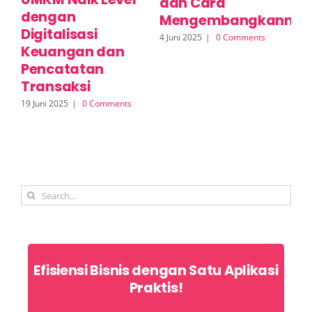
dan Cara
dengan
L
Mengembangkannya
Digitalisasi
A
4 Juni 2025
|
0 Comments
Keuangan dan
S
Pencatatan
2 J
Transaksi
19 Juni 2025
|
0 Comments
Search
for:
Efisiensi Bisnis dengan Satu Aplikasi
Praktis!