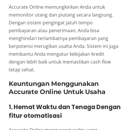
Accurate Online memungkinkan Anda untuk
memonitor utang dan piutang secara langsung.
Dengan sistem pengingat jatuh tempo
pembayaran atau penerimaan, Anda bisa
menghindari terlambatnya pembayaran yang
berpotensi merugikan usaha Anda. Sistem ini juga
membantu Anda mengatur kebijakan kredit
dengan lebih baik untuk memastikan cash flow
tetap sehat.
Keuntungan Menggunakan
Accurate Online Untuk Usaha
1. Hemat Waktu dan Tenaga Dengan
fitur otomatisasi
Accurate Online mengurangi waktu yang