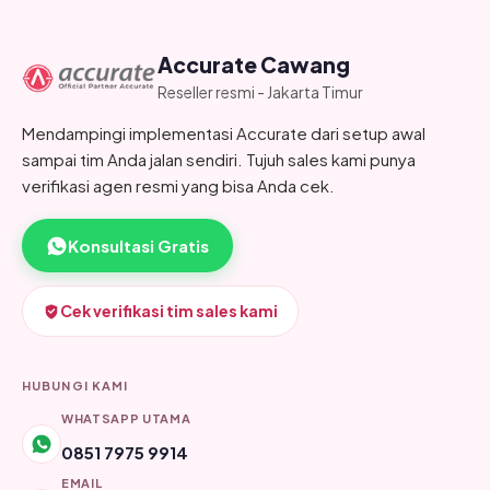
Accurate Cawang
Reseller resmi - Jakarta Timur
Mendampingi implementasi Accurate dari setup awal
sampai tim Anda jalan sendiri. Tujuh sales kami punya
verifikasi agen resmi yang bisa Anda cek.
Konsultasi Gratis
Cek verifikasi tim sales kami
HUBUNGI KAMI
WHATSAPP UTAMA
0851 7975 9914
EMAIL