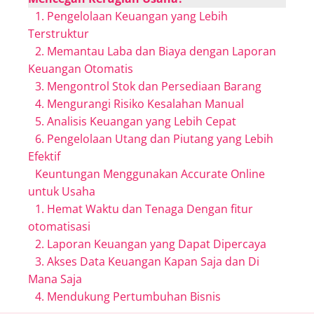
1. Pengelolaan Keuangan yang Lebih
Terstruktur
2. Memantau Laba dan Biaya dengan Laporan
Keuangan Otomatis
3. Mengontrol Stok dan Persediaan Barang
4. Mengurangi Risiko Kesalahan Manual
5. Analisis Keuangan yang Lebih Cepat
6. Pengelolaan Utang dan Piutang yang Lebih
Efektif
Keuntungan Menggunakan Accurate Online
untuk Usaha
1. Hemat Waktu dan Tenaga Dengan fitur
otomatisasi
2. Laporan Keuangan yang Dapat Dipercaya
3. Akses Data Keuangan Kapan Saja dan Di
Mana Saja
4. Mendukung Pertumbuhan Bisnis