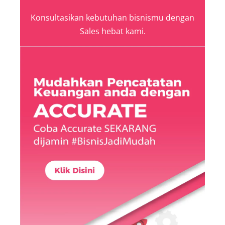
Konsultasikan kebutuhan bisnismu dengan
Sales hebat kami.