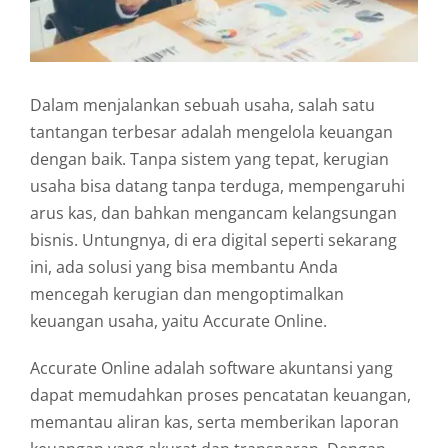
Dalam menjalankan sebuah usaha, salah satu
tantangan terbesar adalah mengelola keuangan
dengan baik. Tanpa sistem yang tepat, kerugian
usaha bisa datang tanpa terduga, mempengaruhi
arus kas, dan bahkan mengancam kelangsungan
bisnis. Untungnya, di era digital seperti sekarang
ini, ada solusi yang bisa membantu Anda
mencegah kerugian dan mengoptimalkan
keuangan usaha, yaitu Accurate Online.
Accurate Online adalah software akuntansi yang
dapat memudahkan proses pencatatan keuangan,
memantau aliran kas, serta memberikan laporan