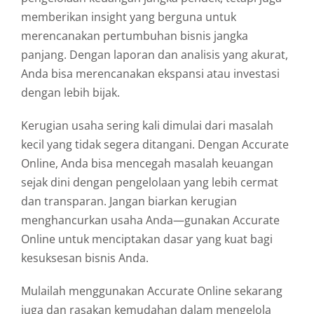
memberikan insight yang berguna untuk
merencanakan pertumbuhan bisnis jangka
panjang. Dengan laporan dan analisis yang akurat,
Anda bisa merencanakan ekspansi atau investasi
dengan lebih bijak.
Kerugian usaha sering kali dimulai dari masalah
kecil yang tidak segera ditangani. Dengan Accurate
Online, Anda bisa mencegah masalah keuangan
sejak dini dengan pengelolaan yang lebih cermat
dan transparan. Jangan biarkan kerugian
menghancurkan usaha Anda—gunakan Accurate
Online untuk menciptakan dasar yang kuat bagi
kesuksesan bisnis Anda.
Mulailah menggunakan Accurate Online sekarang
juga dan rasakan kemudahan dalam mengelola