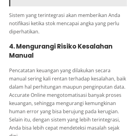
Sistem yang terintegrasi akan memberikan Anda
notifikasi ketika stok mencapai angka yang perlu
diperhatikan.
4. Mengurangi Risiko Kesalahan
Manual
Pencatatan keuangan yang dilakukan secara
manual sering kali rentan terhadap kesalahan, baik
dalam hal perhitungan maupun penginputan data.
Accurate Online mengotomatisasi banyak proses
keuangan, sehingga mengurangi kemungkinan
human error yang bisa berujung pada kerugian.
Selain itu, dengan sistem yang lebih terintegrasi,
Anda bisa lebih cepat mendeteksi masalah sejak