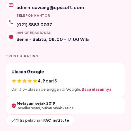
admin.cawang@cpssoft.com
TELEPON KANTOR
(021) 3883 0037
JAM OPERASIONAL
Senin - Sabtu, 08.00 - 17.00 WIB
TRUST & RATING
Ulasan Google
4.9
dari 5
Dari 313+ ulasan pelanggan di Google.
Baca ulasannya
Melayani sejak 2019
Reseller resmi, bukan pihak ketiga
Mitra pelatihan
FAC Institute