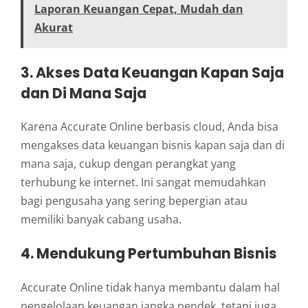
Laporan Keuangan Cepat, Mudah dan
Akurat
3. Akses Data Keuangan Kapan Saja
dan Di Mana Saja
Karena Accurate Online berbasis cloud, Anda bisa
mengakses data keuangan bisnis kapan saja dan di
mana saja, cukup dengan perangkat yang
terhubung ke internet. Ini sangat memudahkan
bagi pengusaha yang sering bepergian atau
memiliki banyak cabang usaha.
4. Mendukung Pertumbuhan Bisnis
Accurate Online tidak hanya membantu dalam hal
pengelolaan keuangan jangka pendek, tetapi juga