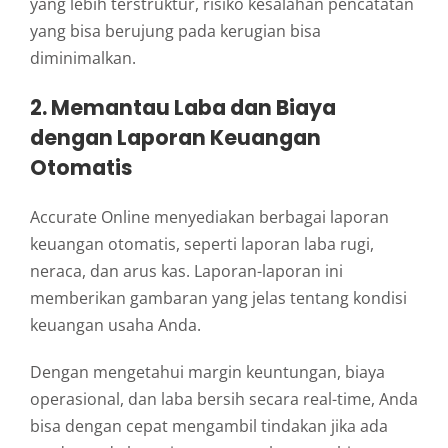
yang lebih terstruktur, risiko kesalahan pencatatan
yang bisa berujung pada kerugian bisa
diminimalkan.
2. Memantau Laba dan Biaya
dengan Laporan Keuangan
Otomatis
Accurate Online menyediakan berbagai laporan
keuangan otomatis, seperti laporan laba rugi,
neraca, dan arus kas. Laporan-laporan ini
memberikan gambaran yang jelas tentang kondisi
keuangan usaha Anda.
Dengan mengetahui margin keuntungan, biaya
operasional, dan laba bersih secara real-time, Anda
bisa dengan cepat mengambil tindakan jika ada