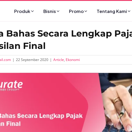
Produk
Bisnis
Promo
Tentang Kami
ta Bahas Secara Lengkap Paj
ilan Final
il.com
|
22 September 2020
|
Article
,
Ekonomi