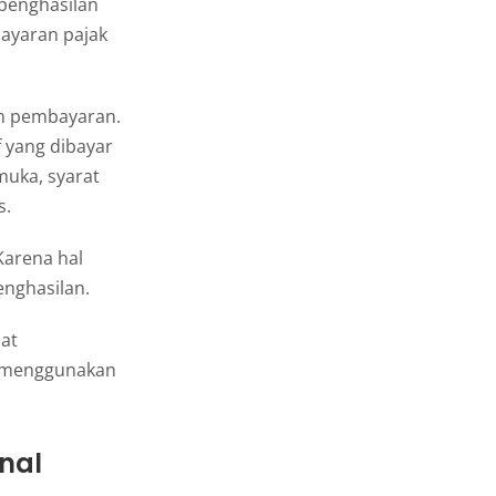
 penghasilan
bayaran pajak
an pembayaran.
 yang dibayar
uka, syarat
s.
Karena hal
enghasilan.
at
g menggunakan
nal