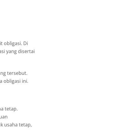
 obligasi. Di
i yang disertai
ng tersebut.
obligasi ini.
a tetap.
juan
k usaha tetap,