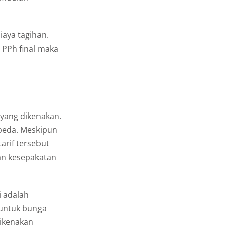
iaya tagihan.
 PPh final maka
 yang dikenakan.
rbeda. Meskipun
arif tersebut
an kesepakatan
i adalah
 untuk bunga
dikenakan