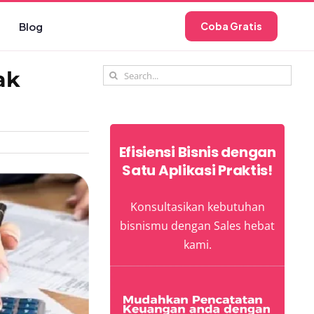
Blog
Coba Gratis
Search
ak
for:
Efisiensi Bisnis dengan
Satu Aplikasi Praktis!
Konsultasikan kebutuhan
bisnismu dengan Sales hebat
kami.