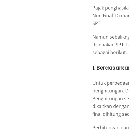
Pajak penghasil
Non Final. Di ma
SPT.
Namun sebaliknya
dikenakan SPT T
sebagai berikut.
1. Berdasarka
Untuk perbedaan
penghitungan. Di
Penghitungan se
dikaitkan denga
final dihitung se
Perhitungan dari