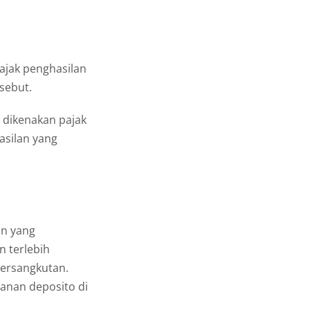
ajak penghasilan
rsebut.
 dikenakan pajak
asilan yang
an yang
n terlebih
bersangkutan.
anan deposito di