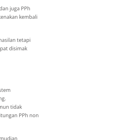
 dan juga PPh
ikenakan kembali
asilan tetapi
pat disimak
istem
ng.
mun tidak
hitungan PPh non
Kemudian