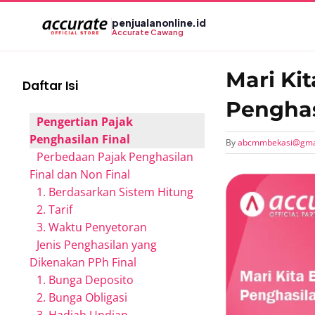
Skip
penjualanonline.id
to
Accurate Cawang
content
Mari Ki
Daftar Isi
Penghas
Pengertian Pajak
Penghasilan Final
By
abcmmbekasi@gma
Perbedaan Pajak Penghasilan
Final dan Non Final
View
1. Berdasarkan Sistem Hitung
Larger
2. Tarif
Image
3. Waktu Penyetoran
Jenis Penghasilan yang
Dikenakan PPh Final
1. Bunga Deposito
2. Bunga Obligasi