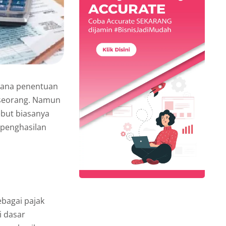
 mana penentuan
seseorang. Namun
ebut biasanya
 penghasilan
ebagai pajak
i dasar