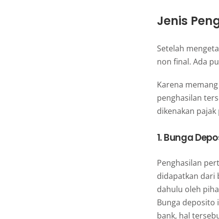
Jenis Pen
Setelah mengeta
non final. Ada p
Karena memang p
penghasilan ters
dikenakan pajak 
1. Bunga Depo
Penghasilan per
didapatkan dari 
dahulu oleh pih
Bunga deposito 
bank, hal terseb