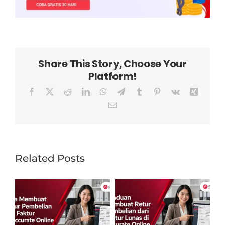
Share This Story, Choose Your
Platform!
Facebook
X
Reddit
LinkedIn
WhatsApp
Telegram
Tumblr
Pinterest
Vk
Xing
Email
Related Posts