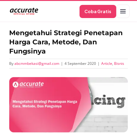
Skip
Coba Gratis
to
content
Mengetahui Strategi Penetapan
Harga Cara, Metode, Dan
Fungsinya
By
abcmmbekasi@gmail.com
|
4 September 2020
|
Article
,
Bisnis
View
Larger
Image