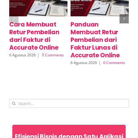
Cara Membuat
Panduan
C
Retur Pembelian
Membuat Retur
R
dari Faktur di
Pembelian dari
S
Accurate Online
Faktur Lunas di
A
Accurate Online
6 Agustus 2026
|
0 Comments
6 A
6 Agustus 2026
|
0 Comments
Search
for:
Efisiensi Bisnis dengan Satu Aplikasi