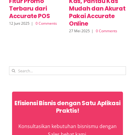
Fitur Promo
Kas, Pantau Kas
O
Terbaru dari
Mudah dan Akurat
K
Accurate POS
Pakai Accurate
B
Online
L
12 Juni 2025
|
0 Comments
A
27 Mei 2025
|
0 Comments
19 
Search
for:
Efisiensi Bisnis dengan Satu Aplikasi
Praktis!
Konsultasikan kebutuhan bisnismu dengan
Sales hebat kami.