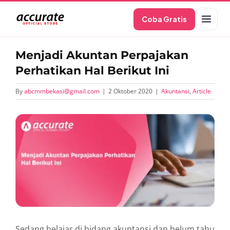
Skip
Coba Gratis
to
content
Menjadi Akuntan Perpajakan
Perhatikan Hal Berikut Ini
By
abcmmbekasi@gmail.com
|
2 Oktober 2020
|
Akuntansi
,
Article
View
Larger
Image
Sedang belajar di bidang akuntansi dan belum tahu