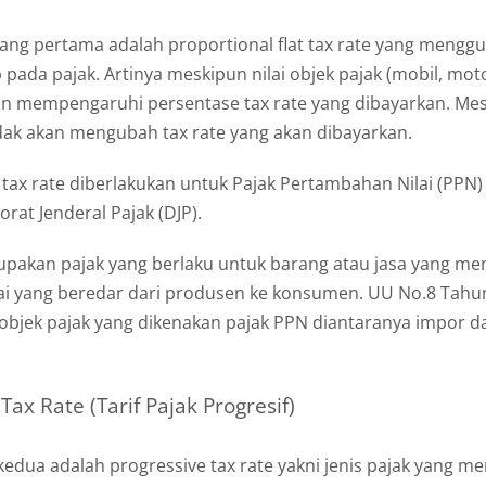
k yang pertama adalah proportional flat tax rate yang mengg
 pada pajak. Artinya meskipun nilai objek pajak (mobil, moto
akan mempengaruhi persentase tax rate yang dibayarkan. Me
tidak akan mengubah tax rate yang akan dibayarkan.
t tax rate diberlakukan untuk Pajak Pertambahan Nilai (PPN)
rat Jenderal Pajak (DJP).
upakan pajak yang berlaku untuk barang atau jasa yang me
i yang beredar dari produsen ke konsumen. UU No.8 Tahu
jek pajak yang dikenakan pajak PPN diantaranya impor d
 Tax Rate (Tarif Pajak Progresif)
kedua adalah progressive tax rate yakni jenis pajak yang mem