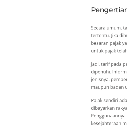
Pengertian
Secara umum, tar
tertentu. Jika d
besaran pajak ya
untuk pajak tela
Jadi, tarif pada
dipenuhi. Inform
jenisnya. pember
maupun badan u
Pajak sendiri ad
dibayarkan raky
Penggunaannya 
kesejahteraan m