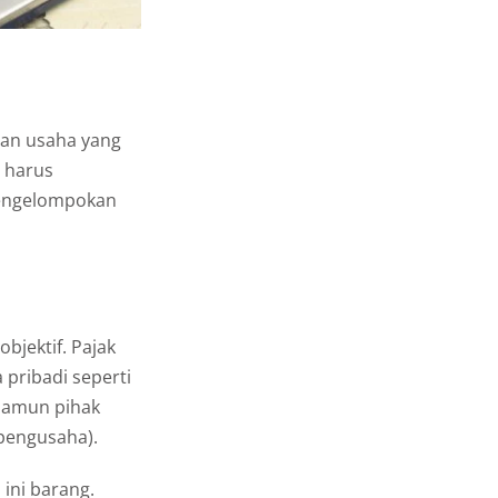
dan usaha yang
 harus
pengelompokan
objektif. Pajak
 pribadi seperti
 namun pihak
(pengusaha).
 ini barang.