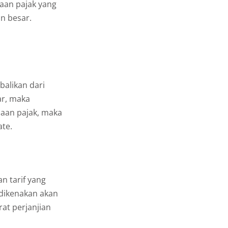
naan pajak yang
n besar.
balikan dari
ar, maka
naan pajak, maka
ate.
n tarif yang
 dikenakan akan
at perjanjian