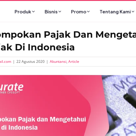
Produk
Bisnis
Promo
Tentang Kami
ompokan Pajak Dan Menget
jak Di Indonesia
il.com
|
22 Agustus 2020
|
Akuntansi
,
Article