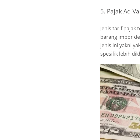
5. Pajak Ad V
Jenis tarif pajak
barang impor den
jenis ini yakni y
spesifik lebih d