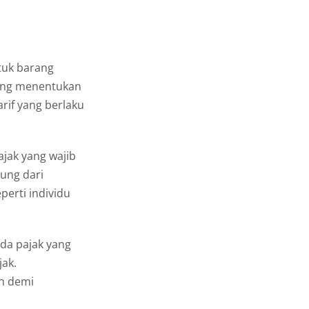
ntuk barang
 yang menentukan
rif yang berlaku
ajak yang wajib
tung dari
perti individu
ada pajak yang
ak.
h demi