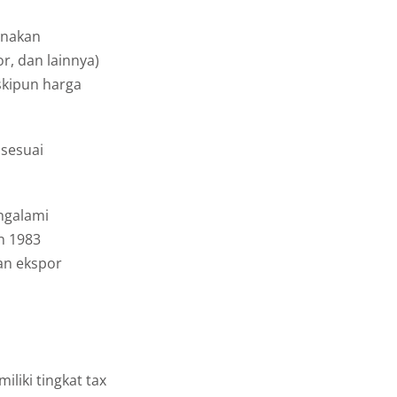
unakan
r, dan lainnya)
skipun harga
 sesuai
ngalami
n 1983
an ekspor
iliki tingkat tax