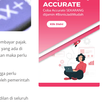
embayar pajak.
 yang ada di
kan maka perlu
gga perlu
 oleh pemerintah
ilan di seluruh