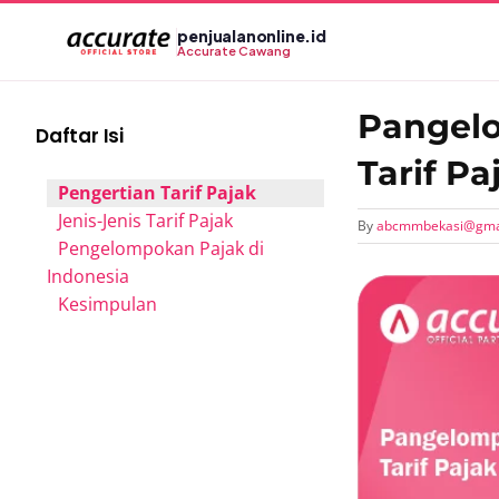
Skip
penjualanonline.id
to
Accurate Cawang
content
Pangel
Daftar Isi
Tarif Pa
Pengertian Tarif Pajak
Jenis-Jenis Tarif Pajak
By
abcmmbekasi@gma
Pengelompokan Pajak di
Indonesia
View
Kesimpulan
Larger
Image