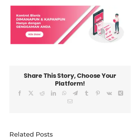
Share This Story, Choose Your
Platform!
Facebook
X
Reddit
LinkedIn
WhatsApp
Telegram
Tumblr
Pinterest
Vk
Xing
Email
Related Posts