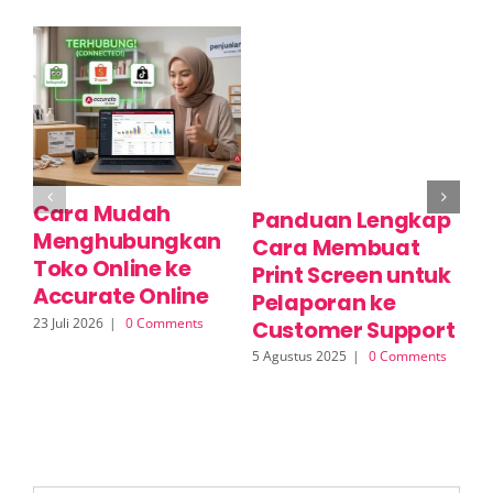
Cara Mudah
C
Panduan Lengkap
Menghubungkan
P
Cara Membuat
Toko Online ke
M
Print Screen untuk
Accurate Online
O
Pelaporan ke
23 Juli 2026
|
0 Comments
17 
Customer Support
5 Agustus 2025
|
0 Comments