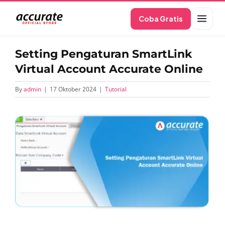
Skip
Coba Gratis
to
content
Setting Pengaturan SmartLink
Virtual Account Accurate Online
By
admin
|
17 Oktober 2024
|
Tutorial
View
Larger
Image