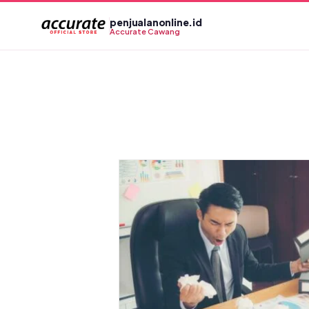
Skip
penjualanonline.id
to
Accurate Cawang
content
 Bantu Anda
nsi Kerugian
a
line