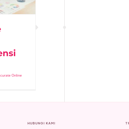
e
ensi
a
curate Online
HUBUNGI KAMI
T