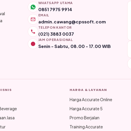
WHATSAPP UTAMA
0851 7975 9914
wal
EMAIL
ya
admin.cawang@cpssoft.com
TELEPON KANTOR
(021) 3883 0037
JAM OPERASIONAL
Senin - Sabtu, 08.00 - 17.00 WIB
BISNIS
HARGA & LAYANAN
Harga Accurate Online
Beverage
Harga Accurate 5
aan Jasa
Promo Berjalan
tur
Training Accurate