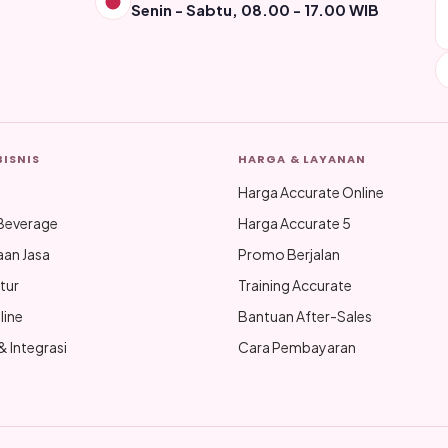
Senin - Sabtu, 08.00 - 17.00 WIB
BISNIS
HARGA & LAYANAN
Harga Accurate Online
Beverage
Harga Accurate 5
aan Jasa
Promo Berjalan
tur
Training Accurate
line
Bantuan After-Sales
 Integrasi
Cara Pembayaran