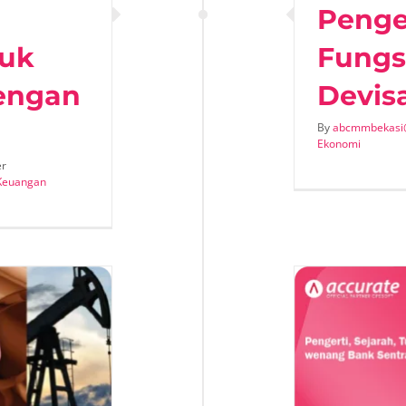
Penger
uk
Fungs
engan
Devis
By
abcmmbekasi
Ekonomi
er
Keuangan
gerti, Sejarah, Tujuan, Tugas,
an Wewenang Bank Sentral
Article
Ekonomi