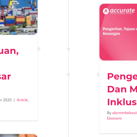
Pengertian, Tujuan dan
nfaatnya Inklusi Keuangan
Article
Ekonomi
uan,
sar
Penge
Dan M
Inklu
r 2020
|
Article
,
By
abcmmbekasi
Ekonomi