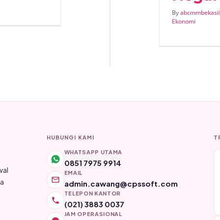
By
abcmmbekasi
Ekonomi
HUBUNGI KAMI
T
WHATSAPP UTAMA
0851 7975 9914
wal
EMAIL
ya
admin.cawang@cpssoft.com
TELEPON KANTOR
(021) 3883 0037
JAM OPERASIONAL