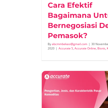
Cara Efektif
Bagaimana Unt
Bernegosiasi D
Pemasok?
By
abcmmbekasi@gmail.com
|
30 Novemb
2020
|
Accurate 5
,
Accurate Online
,
Bisnis
,
enis, dan
Pen
sar Komoditas
d
omi