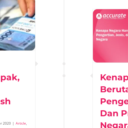
apa Negara Harus Berutang?
kut Pengertian, Jenis, dan Pro
kontra Utang Negara
Article
Ekonomi
pak,
Kenap
Berut
sh
Penger
Dan P
Negar
r 2020
|
Article
,