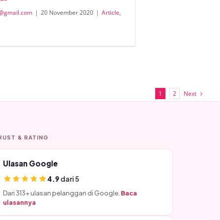
@gmail.com
|
20 November 2020
|
Article
,
Next
1
2
RUST & RATING
Ulasan Google
4.9
dari 5
Dari 313+ ulasan pelanggan di Google.
Baca
ulasannya