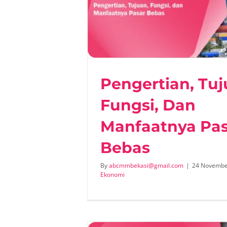
, Fungsi, dan
sar Bebas
omi
Ma
Pengertian, Tuj
Fungsi, Dan
Manfaatnya Pa
Bebas
By
abcmmbekasi@gmail.com
|
24 Novembe
Ekonomi