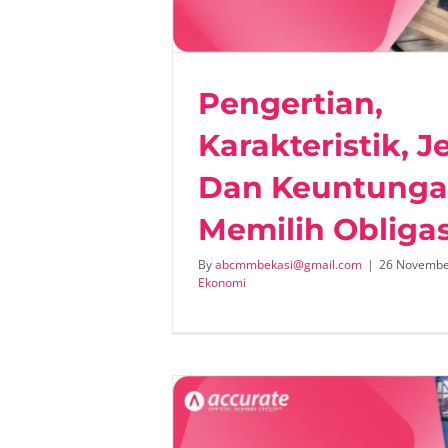
omi
M
Pengertian,
Karakteristik, J
Dan Keuntung
Memilih Obligas
By
abcmmbekasi@gmail.com
|
26 Novembe
Ekonomi