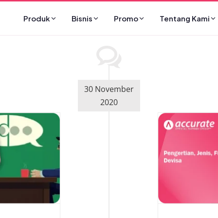
Produk
Bisnis
Promo
Tentang Kami
30 November
2020
engertian, Jenis, Fungsi dan
Sumber Devisa
Article
Ekonomi