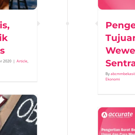
is,
Penger
ik
Tujua
s
Wewe
Sentra
r 2020
|
Article
,
By
abcmmbekasi
Ekonomi
ertian Surat Berharga: Jenis,