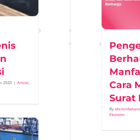
Manfaat, Unsur dan Cara
enerbitkan Surat Berharga
Article
Ekonomi
enis
Penge
an
Berhar
i
Manfa
Cara 
r 2020
|
Article
,
Surat
By
abcmmbekasi
Ekonomi