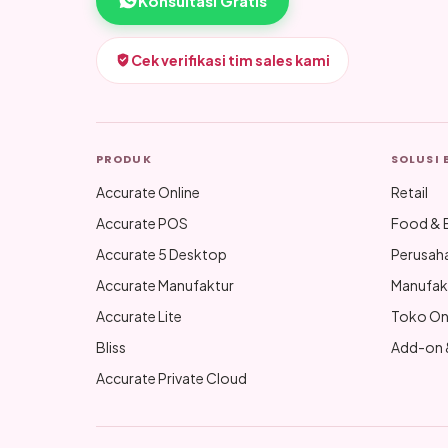
Konsultasi Gratis
Cek verifikasi tim sales kami
PRODUK
SOLUSI 
Accurate Online
Retail
Accurate POS
Food & 
Accurate 5 Desktop
Perusah
Accurate Manufaktur
Manufak
Accurate Lite
Toko On
Bliss
Add-on &
Accurate Private Cloud