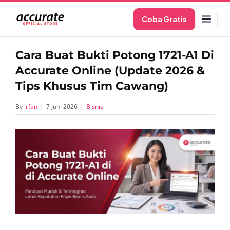
Skip
Coba Gratis
to
content
Cara Buat Bukti Potong 1721-A1 Di
Accurate Online (Update 2026 &
Tips Khusus Tim Cawang)
By
irfan
|
7 Juni 2026
|
Bisnis
View
Larger
Image