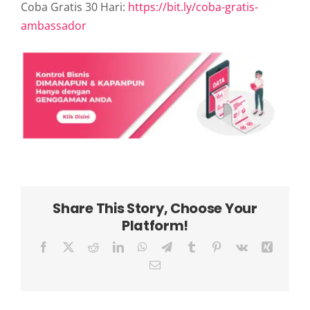
Coba Gratis 30 Hari:
https://bit.ly/coba-gratis-
ambassador
Share This Story, Choose Your
Platform!
Facebook
X
Reddit
LinkedIn
WhatsApp
Telegram
Tumblr
Pinterest
Vk
Xing
Email