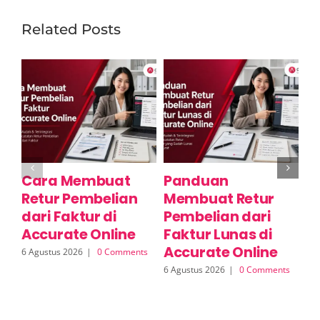
Related Posts
Cara Membuat
Panduan
C
Retur Pembelian
Membuat Retur
R
dari Faktur di
Pembelian dari
S
Accurate Online
Faktur Lunas di
A
Accurate Online
6 Agustus 2026
|
0 Comments
6 A
6 Agustus 2026
|
0 Comments