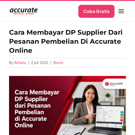
Skip
Coba Gratis
to
content
Cara Membayar DP Supplier Dari
Pesanan Pembelian Di Accurate
Online
By
Refatia
|
2 Juli 2026
|
Bisnis
View
Larger
Image