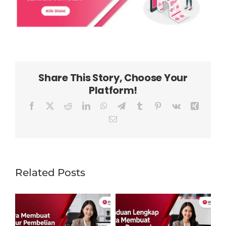
Share This Story, Choose Your
Platform!
Facebook
X
Reddit
LinkedIn
WhatsApp
Telegram
Tumblr
Pinterest
Vk
Xing
Email
Related Posts