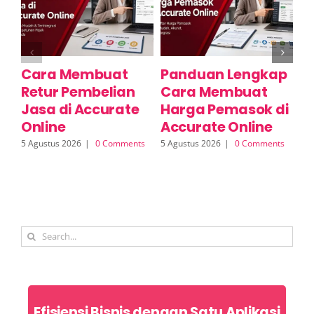
Cara Membuat
Panduan Lengkap
P
Retur Pembelian
Cara Membuat
Fi
Jasa di Accurate
Harga Pemasok di
P
Online
Accurate Online
A
5 Agustus 2026
|
0 Comments
5 Agustus 2026
|
0 Comments
5 A
Search
for:
Efisiensi Bisnis dengan Satu Aplikasi