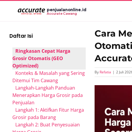
Skip
penjualanonline.id
to
Accurate Cawang
content
Cara Me
Daftar Isi
Otomati
Ringkasan Cepat Harga
Accurat
Grosir Otomatis (GEO
Optimized)
By
Refatia
|
2 Juli 202
Konteks & Masalah yang Sering
Ditemui Tim Cawang
Langkah-Langkah Panduan
View
Menerapkan Harga Grosir pada
Larger
Penjualan
Image
Langkah 1: Aktifkan Fitur Harga
Grosir pada Barang
Langkah 2: Buat Penyesuaian