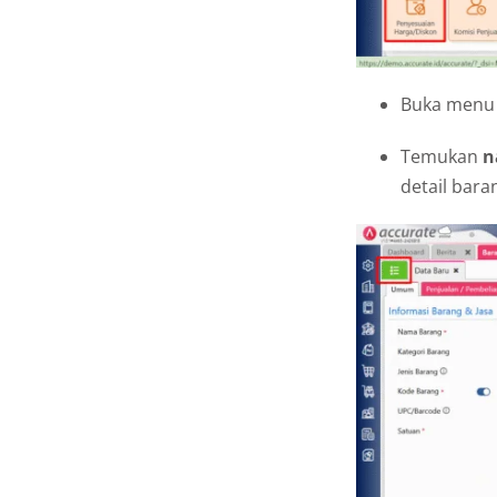
Buka men
Temukan
n
detail bara