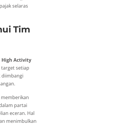
pajak selaras
mui Tim
n
High Activity
 target setiap
k diimbangi
pangan.
u memberikan
dalam partai
lian eceran. Hal
 dan menimbulkan