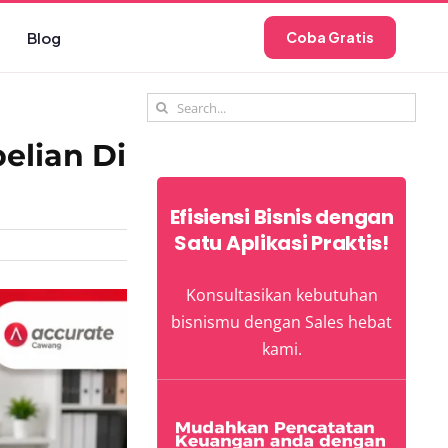
Blog
Coba Gratis
Search
for:
elian Di
Efisiensi Bisnis dengan
Satu Aplikasi Praktis!
Konsultasikan kebutuhan
bisnismu dengan Sales hebat
kami.