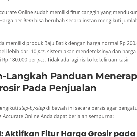
Accurate Online sudah memiliki fitur canggih yang menduk
 Harga per
item
bisa berubah secara instan mengikuti jumlah
a memiliki produk Baju Batik dengan harga normal Rp 200
li lebih dari 10
pcs
, sistem akan mendeteksinya dan harga
 Rp 180.000 per
pcs
. Tidak ada lagi risiko kekeliruan kasir!
h-Langkah Panduan Menera
rosir Pada Penjualan
engikuti
step-by-step
di bawah ini secara persis agar pengatu
e
Accurate Online Anda dapat berjalan sempurna:
: Aktifkan Fitur Harga Grosir pad