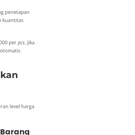
ung penetapan
 kuantitas
.000 per
pcs
. Jika
 otomatis
pkan
ran level harga
a Barang