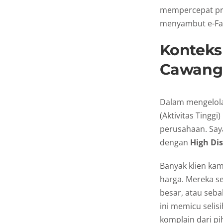
mempercepat pros
menyambut e-Fa
Konteks
Cawang
Dalam mengelola b
(Aktivitas Tingg
perusahaan. Saya
dengan
High Dis
Banyak klien ka
harga. Mereka s
besar, atau seba
ini memicu seli
komplain dari pi