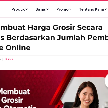
Produk
Bisnis
Promo
Tentang Kami
mbuat Harga Grosir Secara
s Berdasarkan Jumlah Pemb
e Online
6
|
Bisnis