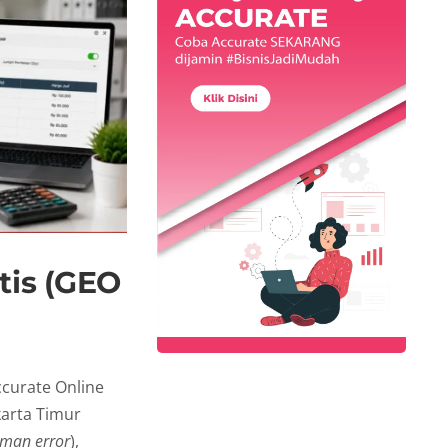
tis (GEO
curate Online
karta Timur
man error
),