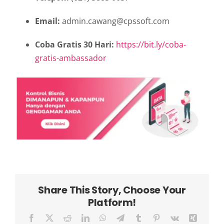
Email:
admin.cawang@cpssoft.com
Coba Gratis 30 Hari:
https://bit.ly/coba-
gratis-ambassador
Share This Story, Choose Your
Platform!
Facebook
X
Reddit
LinkedIn
WhatsApp
Telegram
Tumblr
Pinterest
Vk
Xing