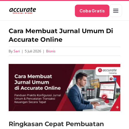
Skip
Coba Gratis
to
content
Cara Membuat Jurnal Umum Di
Accurate Online
By
Sari
|
5 Juli 2026
|
Bisnis
View
Larger
Image
Ringkasan Cepat Pembuatan