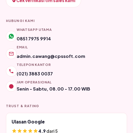
Cek verifikasi tim sales kami
HUBUNGI KAMI
WHATSAPP UTAMA
0851 7975 9914
EMAIL
admin.cawang@cpssoft.com
TELEPON KANTOR
(021) 3883 0037
JAM OPERASIONAL
Senin - Sabtu, 08.00 - 17.00 WIB
TRUST & RATING
Ulasan Google
4.9
dari 5