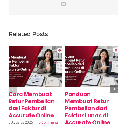
Email
Related Posts
Cara Membuat
Panduan
C
Retur Pembelian
Membuat Retur
R
dari Faktur di
Pembelian dari
S
Accurate Online
Faktur Lunas di
A
Accurate Online
6 Agustus 2026
|
0 Comments
6 A