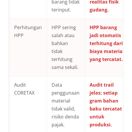
barang tidak
realitas fisik
terinput.
gudang.
Perhitungan
HPP sering
HPP barang
HPP
salah atau
jadi otomatis
bahkan
terhitung dari
tidak
biaya material
terhitung
yang tercatat.
sama sekali.
Audit
Data
Audit trail
CORETAX
penggunaan
jelas; setiap
material
gram bahan
tidak valid,
baku tercatat
risiko denda
untuk
pajak.
produksi.