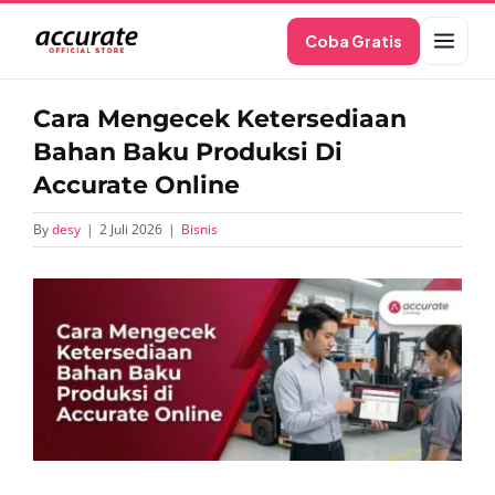
Skip
Coba Gratis
to
content
Cara Mengecek Ketersediaan
Bahan Baku Produksi Di
Accurate Online
By
desy
|
2 Juli 2026
|
Bisnis
View
Larger
Image