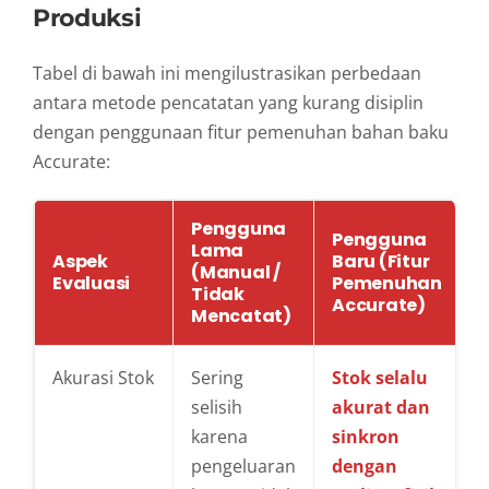
Produksi
Tabel di bawah ini mengilustrasikan perbedaan
antara metode pencatatan yang kurang disiplin
dengan penggunaan fitur pemenuhan bahan baku
Accurate:
Pengguna
Pengguna
Lama
Aspek
Baru (Fitur
(Manual /
Evaluasi
Pemenuhan
Tidak
Accurate)
Mencatat)
Akurasi Stok
Sering
Stok selalu
selisih
akurat dan
karena
sinkron
pengeluaran
dengan