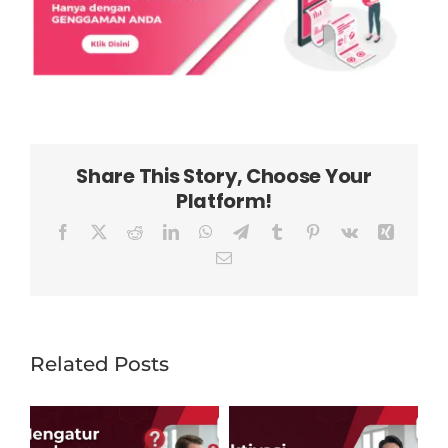
Share This Story, Choose Your
Platform!
Facebook
X
Reddit
LinkedIn
WhatsApp
Telegram
Tumblr
Pinterest
Vk
Xing
Email
Related Posts