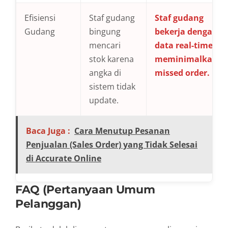
Efisiensi
Staf gudang
Staf gudang
Gudang
bingung
bekerja dengan
mencari
data real-time,
stok karena
meminimalkan
angka di
missed order.
sistem tidak
update.
Baca Juga :
Cara Menutup Pesanan
Penjualan (Sales Order) yang Tidak Selesai
di Accurate Online
FAQ (Pertanyaan Umum
Pelanggan)