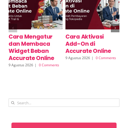
Cara Mengatur
Cara Aktivasi
C
dan Membaca
Add-On di
T
Widget Beban
Accurate Online
On
Accurate Online
T
9 Agustus 2026
|
0 Comments
I
9 Agustus 2026
|
0 Comments
9 A
Search
for: