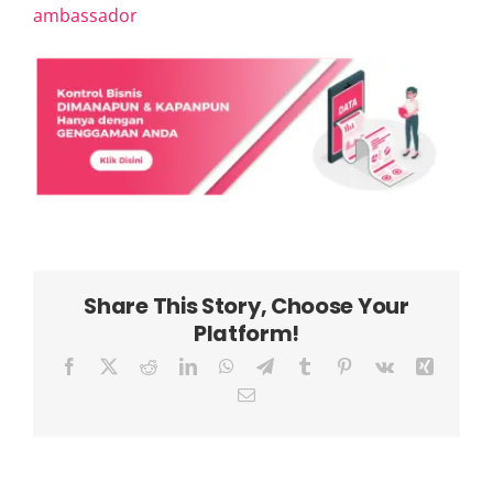
ambassador
Share This Story, Choose Your
Platform!
Facebook
X
Reddit
LinkedIn
WhatsApp
Telegram
Tumblr
Pinterest
Vk
Xing
Email