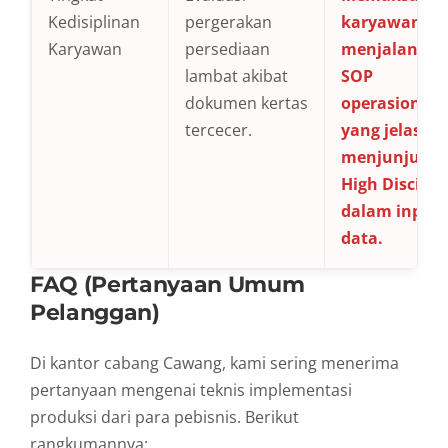
Kedisiplinan
pergerakan
karyawan
Karyawan
persediaan
menjalanka
lambat akibat
SOP
dokumen kertas
operasional
tercecer.
yang jelas,
menjunjung
High Discipli
dalam input
data.
FAQ (Pertanyaan Umum
Pelanggan)
Di kantor cabang Cawang, kami sering menerima
pertanyaan mengenai teknis implementasi
produksi dari para pebisnis. Berikut
rangkumannya: