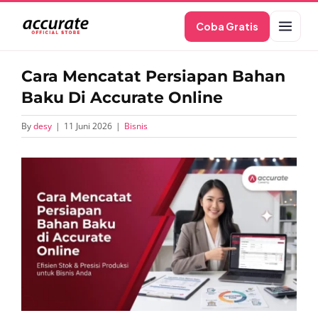
Skip
Coba Gratis
to
content
Cara Mencatat Persiapan Bahan
Baku Di Accurate Online
By
desy
|
11 Juni 2026
|
Bisnis
View
Larger
Image