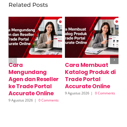
Related Posts
Cara
Cara Membuat
C
Mengundang
Katalog Produk di
Ko
Agen dan Reseller
Trade Portal
T
ke Trade Portal
Accurate Online
A
Accurate Online
a
9 Agustus 2026
|
0 Comments
R
9 Agustus 2026
|
0 Comments
9 A