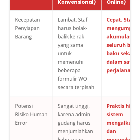
Konvensional)
Online)
Kecepatan
Lambat. Staf
Cepat. Staf
Penyiapan
harus bolak-
mengumpul
Barang
balik ke rak
akumulasi to
yang sama
seluruh bah
untuk
baku sekalig
memenuhi
dalam satu k
beberapa
perjalanan.
formulir WO
secara terpisah.
Potensi
Sangat tinggi,
Praktis hilan
Risiko Human
karena admin
sistem
Error
gudang harus
mengalkulas
menjumlahkan
dan
kebutuhan
merangkum