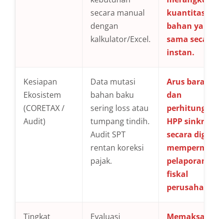
secara manual
kuantitas
dengan
bahan yang
kalkulator/Excel.
sama secara
instan.
Kesiapan
Data mutasi
Arus barang
Ekosistem
bahan baku
dan
(CORETAX /
sering loss atau
perhitungan
Audit)
tumpang tindih.
HPP sinkron
Audit SPT
secara digital
rentan koreksi
mempermud
pajak.
pelaporan
fiskal
perusahaan.
Tingkat
Evaluasi
Memaksa