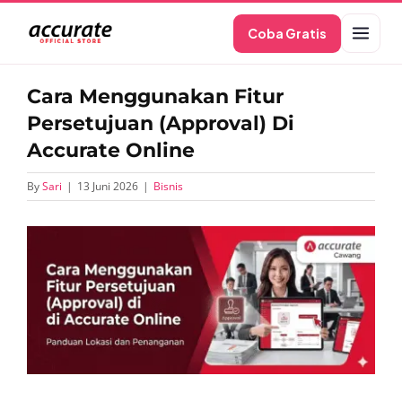
Skip
Coba Gratis
to
content
Cara Menggunakan Fitur
Persetujuan (Approval) Di
Accurate Online
By
Sari
|
13 Juni 2026
|
Bisnis
View
Larger
Image