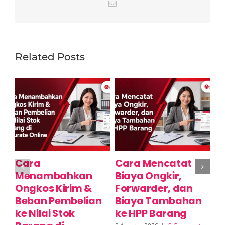
Email
Related Posts
Cara
Cara Mencatat
C
Menambahkan
Biaya Ongkir,
S
Ongkos Kirim &
Forwarder, dan
M
Beban Pembelian
Biaya Tambahan
(
ke Nilai Stok
ke HPP Barang
A