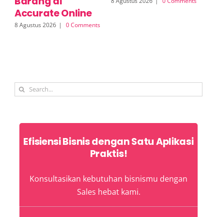
Barang di
8 Agustus 2026
|
0 Comments
8 A
Accurate Online
8 Agustus 2026
|
0 Comments
Search
for:
Efisiensi Bisnis dengan Satu Aplikasi
Praktis!
Konsultasikan kebutuhan bisnismu dengan
Sales hebat kami.