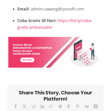
Email:
admin.cawang@cpssoft.com
Coba Gratis 30 Hari:
https://bit.ly/coba-
gratis-ambassador
Share This Story, Choose Your
Platform!
Facebook
X
Reddit
LinkedIn
WhatsApp
Telegram
Tumblr
Pinterest
Vk
Xing