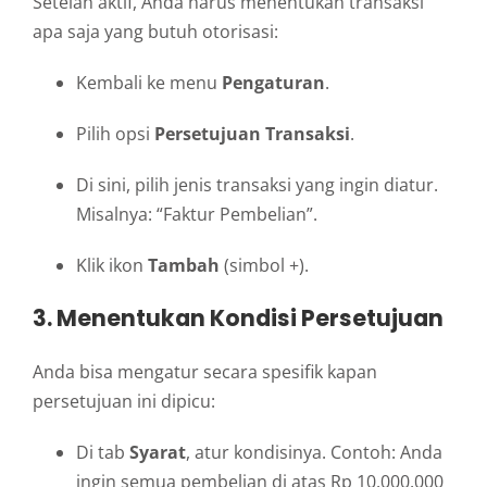
Setelah aktif, Anda harus menentukan transaksi
apa saja yang butuh otorisasi:
Kembali ke menu
Pengaturan
.
Pilih opsi
Persetujuan Transaksi
.
Di sini, pilih jenis transaksi yang ingin diatur.
Misalnya: “Faktur Pembelian”.
Klik ikon
Tambah
(simbol +).
3. Menentukan Kondisi Persetujuan
Anda bisa mengatur secara spesifik kapan
persetujuan ini dipicu:
Di tab
Syarat
, atur kondisinya. Contoh: Anda
ingin semua pembelian di atas Rp 10.000.000