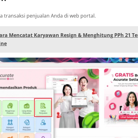
a transaksi penjualan Anda di web portal.
ara Mencatat Karyawan Resign & Menghitung PPh 21 Ter
ine