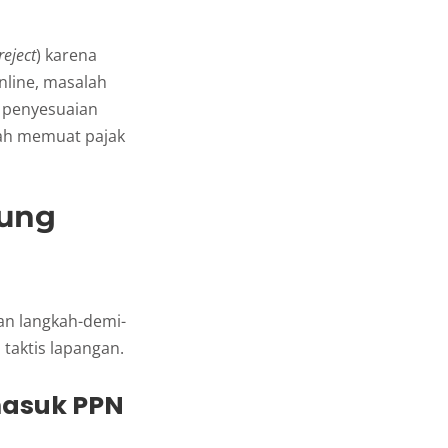
reject
) karena
Online, masalah
l penyesuaian
dah memuat pajak
ung
an langkah-demi-
 taktis lapangan.
masuk PPN