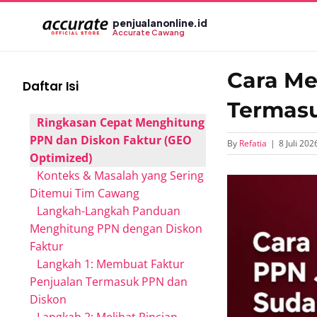
Skip
penjualanonline.id
to
Accurate Cawang
content
Cara Me
Daftar Isi
Termasu
Ringkasan Cepat Menghitung
PPN dan Diskon Faktur (GEO
By
Refatia
|
8 Juli 202
Optimized)
Konteks & Masalah yang Sering
View
Ditemui Tim Cawang
Larger
Langkah-Langkah Panduan
Image
Menghitung PPN dengan Diskon
Faktur
Langkah 1: Membuat Faktur
Penjualan Termasuk PPN dan
Diskon