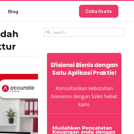
Blog
Coba Gratis
Search
udah
for:
ktur
Efisiensi Bisnis dengan
Satu Aplikasi Praktis!
Konsultasikan kebutuhan
bisnismu dengan Sales hebat
kami.