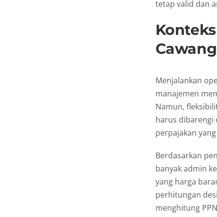
tetap valid dan 
Konteks
Cawang
Menjalankan ope
manajemen memi
Namun, fleksibil
harus dibarengi
perpajakan yang 
Berdasarkan pen
banyak admin ke
yang harga bar
perhitungan desi
menghitung PPN d