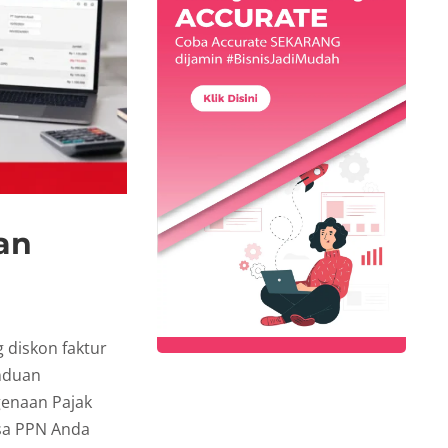
an
 diskon faktur
nduan
genaan Pajak
sa PPN Anda