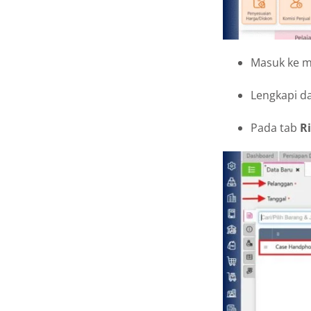
Masuk ke 
Lengkapi da
Pada tab
R