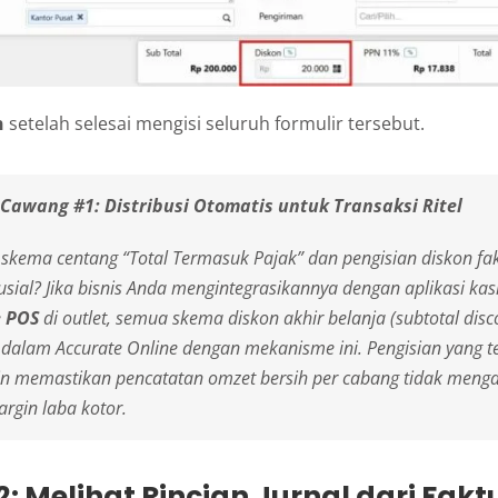
n
setelah selesai mengisi seluruh formulir tersebut.
 Cawang #1: Distribusi Otomatis untuk Transaksi Ritel
kema centang “Total Termasuk Pajak” dan pengisian diskon fakt
usial? Jika bisnis Anda mengintegrasikannya dengan aplikasi kas
e POS
di
outlet
, semua skema diskon akhir belanja (
subtotal disc
e dalam Accurate Online dengan mekanisme ini. Pengisian yang te
n memastikan pencatatan omzet bersih per cabang tidak meng
argin laba kotor.
: Melihat Rincian Jurnal dari Fakt