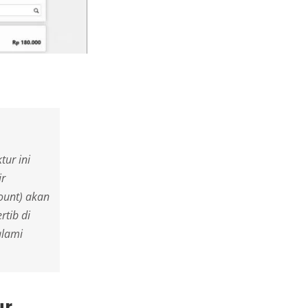
ur ini
ir
ount
) akan
rtib di
alami
ur