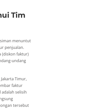
mui Tim
musiman menuntut
ur penjualan.
 (diskon faktur)
undang-undang
Jakarta Timur,
embar faktur
 adalah selisih
angsung
tongan tersebut