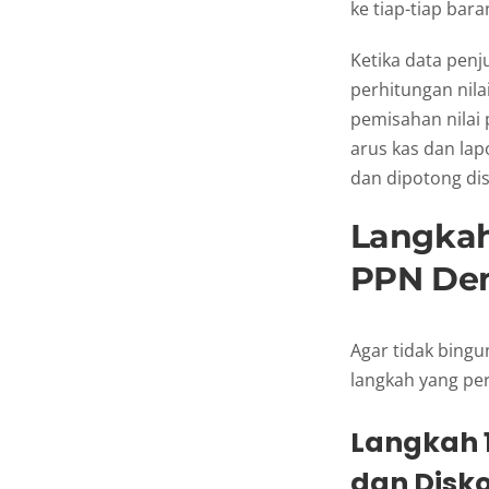
ke tiap-tiap bar
Ketika data penj
perhitungan nila
pemisahan nilai 
arus kas dan lap
dan dipotong dis
Langka
PPN Den
Agar tidak bing
langkah yang per
Langkah 
dan Disk