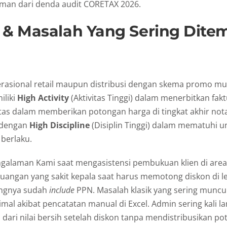
aman dari denda audit CORETAX 2026.
 & Masalah Yang Sering Dite
rasional retail maupun distribusi dengan skema promo 
liki
High Activity
(Aktivitas Tinggi) dalam menerbitkan fakt
itas dalam memberikan potongan harga di tingkat akhir nota
 dengan
High Discipline
(Disiplin Tinggi) dalam mematuhi 
berlaku.
galaman Kami saat mengasistensi pembukuan klien di area 
uangan yang sakit kepala saat harus memotong diskon di l
angnya sudah
include
PPN. Masalah klasik yang sering muncul
mal akibat pencatatan manual di Excel. Admin sering kali l
ari nilai bersih setelah diskon tanpa mendistribusikan po