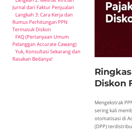
Langkah 2: Melihat Rincian
Jurnal dari Faktur Penjualan
Langkah 3: Cara Kerja dan
Rumus Perhitungan PPN
Termasuk Diskon
FAQ (Pertanyaan Umum
Pelanggan Accurate Cawang)
Yuk, Konsultasi Sekarang dan
Rasakan Bedanya!
Ringkas
Diskon 
Mengekstrak PPN
sering kali mem
otomatisasi di 
(DPP) terdistrib