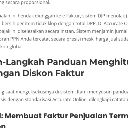
ang secara proporsional.
ualan ini hendak diunggah ke e-Faktur, sistem DJP menolak (
i bersih per item tidak klop dengan total DPP. Di Accurate 
pajak ini diselesaikan secara instan. Sistem menjamin jurna
oran PPN Anda tercatat secara presisi meski harga jual su
kon global.
h-Langkah Panduan Menghit
gan Diskon Faktur
ung saat mengeksekusinya di sistem, Kami menyusun pandu
sis dengan standarisasi Accurate Online, dilengkapi catatan
1: Membuat Faktur Penjualan Ter
on