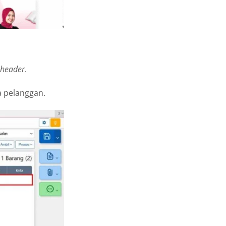
header
.
da pelanggan.