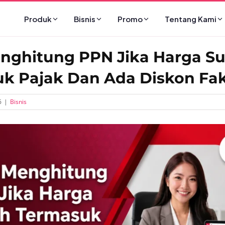
Produk
Bisnis
Promo
Tentang Kami
nghitung PPN Jika Harga S
k Pajak Dan Ada Diskon Fa
6
|
Bisnis