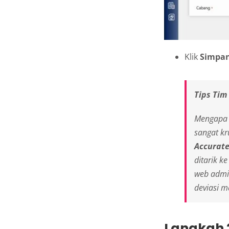
Klik
Simpa
Tips Tim
Mengapa s
sangat kr
Accurat
ditarik k
web admi
deviasi m
Langkah 2